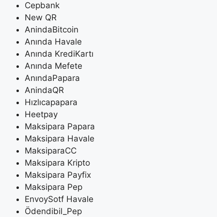
Cepbank
New QR
AnindaBitcoin
Anında Havale
Anında KrediKartı
Anında Mefete
AnındaPapara
AnindaQR
Hızlıcapapara
Heetpay
Maksipara Papara
Maksipara Havale
MaksiparaCC
Maksipara Kripto
Maksipara Payfix
Maksipara Pep
EnvoySotf Havale
Ödendibil_Pep