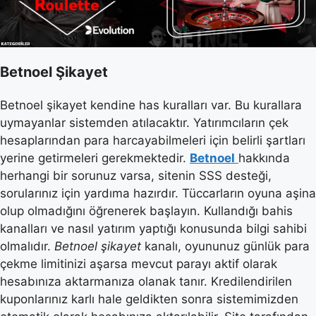
Betnoel Şikayet
Betnoel şikayet kendine has kuralları var. Bu kurallara
uymayanlar sistemden atılacaktır. Yatırımcıların çek
hesaplarından para harcayabilmeleri için belirli şartları
yerine getirmeleri gerekmektedir.
Betnoel
hakkında
herhangi bir sorunuz varsa, sitenin SSS desteği,
sorularınız için yardıma hazırdır. Tüccarların oyuna aşina
olup olmadığını öğrenerek başlayın. Kullandığı bahis
kanalları ve nasıl yatırım yaptığı konusunda bilgi sahibi
olmalıdır.
Betnoel şikayet
kanalı, oyununuz günlük para
çekme limitinizi aşarsa mevcut parayı aktif olarak
hesabınıza aktarmanıza olanak tanır. Kredilendirilen
kuponlarınız karlı hale geldikten sonra sistemimizden