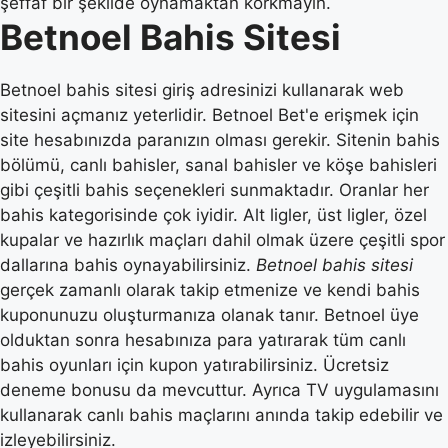
şeffaf bir şekilde oynamaktan korkmayın.
Betnoel Bahis Sitesi
Betnoel bahis sitesi giriş adresinizi kullanarak web
sitesini açmanız yeterlidir. Betnoel Bet'e erişmek için
site hesabınızda paranızın olması gerekir. Sitenin bahis
bölümü, canlı bahisler, sanal bahisler ve köşe bahisleri
gibi çeşitli bahis seçenekleri sunmaktadır. Oranlar her
bahis kategorisinde çok iyidir. Alt ligler, üst ligler, özel
kupalar ve hazırlık maçları dahil olmak üzere çeşitli spor
dallarına bahis oynayabilirsiniz.
Betnoel bahis sitesi
gerçek zamanlı olarak takip etmenize ve kendi bahis
kuponunuzu oluşturmanıza olanak tanır. Betnoel üye
olduktan sonra hesabınıza para yatırarak tüm canlı
bahis oyunları için kupon yatırabilirsiniz. Ücretsiz
deneme bonusu da mevcuttur. Ayrıca TV uygulamasını
kullanarak canlı bahis maçlarını anında takip edebilir ve
izleyebilirsiniz.