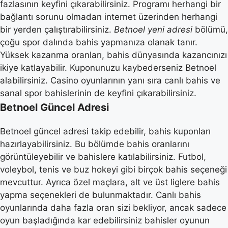
fazlasının keyfini çıkarabilirsiniz. Programı herhangi bir
bağlantı sorunu olmadan internet üzerinden herhangi
bir yerden çalıştırabilirsiniz.
Betnoel yeni adresi
bölümü,
çoğu spor dalında bahis yapmanıza olanak tanır.
Yüksek kazanma oranları, bahis dünyasında kazancınızı
ikiye katlayabilir. Kuponunuzu kaybederseniz Betnoel
alabilirsiniz. Casino oyunlarının yanı sıra canlı bahis ve
sanal spor bahislerinin de keyfini çıkarabilirsiniz.
Betnoel Güncel Adresi
Betnoel güncel adresi takip edebilir, bahis kuponları
hazırlayabilirsiniz. Bu bölümde bahis oranlarını
görüntüleyebilir ve bahislere katılabilirsiniz. Futbol,
voleybol, tenis ve buz hokeyi gibi birçok bahis seçeneği
mevcuttur. Ayrıca özel maçlara, alt ve üst liglere bahis
yapma seçenekleri de bulunmaktadır. Canlı bahis
oyunlarında daha fazla oran sizi bekliyor, ancak sadece
oyun başladığında kar edebilirsiniz bahisler oyunun