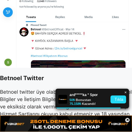
Betnoel Twitter
Betnoel twitter üye olabilmek için Hesap Bilgileri, Kişisel
Bilgiler ve İletişim Bilgileri olarak bilinen bilgileri doğru
ve eksiksiz olarak vermeniz gerekmektedir. Ardından,
Hizmet Şartlarını okuyup kabul etmeniz ve 18 yaşından
×
büyük olduğunuzu söylemek için kutuyu işaretlemeniz
gerekecektir. Bu izin olmadan oyun sitesine üye