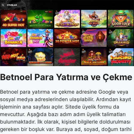
Betnoel Para Yatırma ve Çekme
Betnoel para yatırma ve çekme adresine Google veya
sosyal medya adreslerinden ulaşılabilir. Ardından kayıt
işleminin ana sayfası açılır. Sitede üyelik formu da
mevcuttur. Aşağıda bazı adım adım üyelik talimatları
bulunmaktadır. İlk olarak, kişisel bilgilerle doldurulması
gereken bir boşluk var. Buraya ad, soyad, doğum tarihi