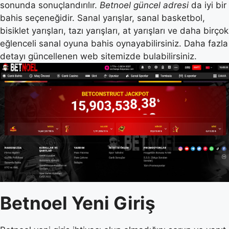
sonunda sonuçlandırılır.
Betnoel güncel adresi
da iyi bir
bahis seçeneğidir. Sanal yarışlar, sanal basketbol,
bisiklet yarışları, tazı yarışları, at yarışları ve daha birçok
eğlenceli sanal oyuna bahis oynayabilirsiniz. Daha fazla
detayı güncellenen web sitemizde bulabilirsiniz.
Betnoel Yeni Giriş