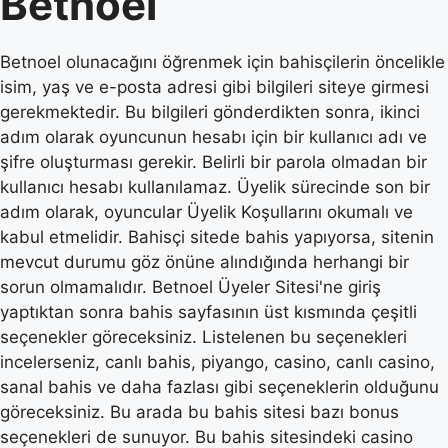
Betnoel
Betnoel olunacağını öğrenmek için bahisçilerin öncelikle
isim, yaş ve e-posta adresi gibi bilgileri siteye girmesi
gerekmektedir. Bu bilgileri gönderdikten sonra, ikinci
adım olarak oyuncunun hesabı için bir kullanıcı adı ve
şifre oluşturması gerekir. Belirli bir parola olmadan bir
kullanıcı hesabı kullanılamaz. Üyelik sürecinde son bir
adım olarak, oyuncular Üyelik Koşullarını okumalı ve
kabul etmelidir. Bahisçi sitede bahis yapıyorsa, sitenin
mevcut durumu göz önüne alındığında herhangi bir
sorun olmamalıdır. Betnoel Üyeler Sitesi'ne giriş
yaptıktan sonra bahis sayfasının üst kısmında çeşitli
seçenekler göreceksiniz. Listelenen bu seçenekleri
incelerseniz, canlı bahis, piyango, casino, canlı casino,
sanal bahis ve daha fazlası gibi seçeneklerin olduğunu
göreceksiniz. Bu arada bu bahis sitesi bazı bonus
seçenekleri de sunuyor. Bu bahis sitesindeki casino