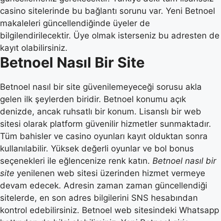
casino sitelerinde bu bağlantı sorunu var. Yeni Betnoel
makaleleri güncellendiğinde üyeler de
bilgilendirilecektir. Üye olmak isterseniz bu adresten de
kayıt olabilirsiniz.
Betnoel Nasıl Bir Site
Betnoel nasıl bir site güvenilemeyeceği sorusu akla
gelen ilk şeylerden biridir. Betnoel konumu açık
denizde, ancak ruhsatlı bir konum. Lisanslı bir web
sitesi olarak platform güvenilir hizmetler sunmaktadır.
Tüm bahisler ve casino oyunları kayıt olduktan sonra
kullanılabilir. Yüksek değerli oyunlar ve bol bonus
seçenekleri ile eğlencenize renk katın.
Betnoel nasıl bir
site
yenilenen web sitesi üzerinden hizmet vermeye
devam edecek. Adresin zaman zaman güncellendiği
sitelerde, en son adres bilgilerini SNS hesabından
kontrol edebilirsiniz. Betnoel web sitesindeki Whatsapp