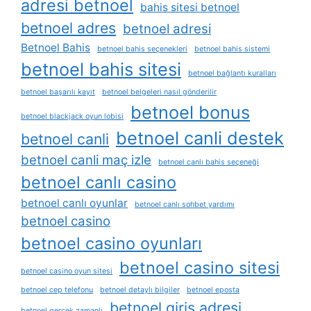
adresi betnoel
bahis sitesi betnoel
betnoel adres
betnoel adresi
Betnoel Bahis
betnoel bahis seçenekleri
betnoel bahis sistemi
betnoel bahis sitesi
betnoel bağlantı kuralları
betnoel başarılı kayıt
betnoel belgeleri nasıl gönderilir
betnoel bonus
betnoel blackjack oyun lobisi
betnoel canli destek
betnoel canli
betnoel canli maç izle
betnoel canlı bahis seçeneği
betnoel canlı casino
betnoel canlı oyunlar
betnoel canlı sohbet yardımı
betnoel casino
betnoel casino oyunları
betnoel casino sitesi
betnoel casino oyun sitesi
betnoel cep telefonu
betnoel detaylı bilgiler
betnoel eposta
betnoel giris adresi
betnoel gerçek zamanlı