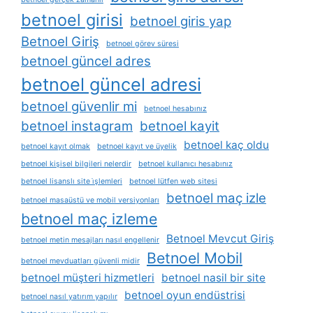
betnoel girisi
betnoel giris yap
Betnoel Giriş
betnoel görev süresi
betnoel güncel adres
betnoel güncel adresi
betnoel güvenlir mi
betnoel hesabınız
betnoel instagram
betnoel kayit
betnoel kaç oldu
betnoel kayıt olmak
betnoel kayıt ve üyelik
betnoel kişisel bilgileri nelerdir
betnoel kullanıcı hesabınız
betnoel lisanslı site i̇şlemleri
betnoel lütfen web sitesi
betnoel maç izle
betnoel masaüstü ve mobil versiyonları
betnoel maç izleme
Betnoel Mevcut Giriş
betnoel metin mesajları nasıl engellenir
Betnoel Mobil
betnoel mevduatları güvenli midir
betnoel müşteri hizmetleri
betnoel nasil bir site
betnoel oyun endüstrisi
betnoel nasıl yatırım yapılır