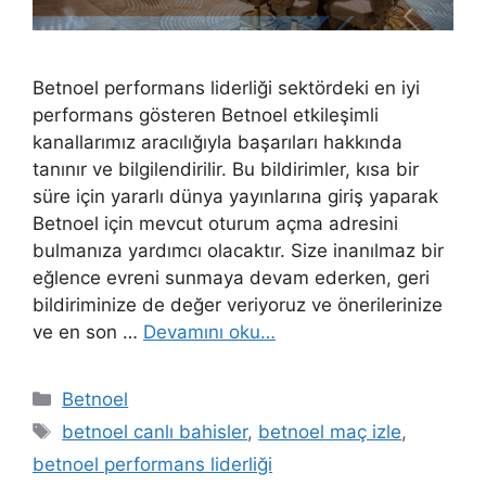
Betnoel performans liderliği sektördeki en iyi
performans gösteren Betnoel etkileşimli
kanallarımız aracılığıyla başarıları hakkında
tanınır ve bilgilendirilir. Bu bildirimler, kısa bir
süre için yararlı dünya yayınlarına giriş yaparak
Betnoel için mevcut oturum açma adresini
bulmanıza yardımcı olacaktır. Size inanılmaz bir
eğlence evreni sunmaya devam ederken, geri
bildiriminize de değer veriyoruz ve önerilerinize
ve en son …
Devamını oku…
Kategoriler
Betnoel
Etiketler
betnoel canlı bahisler
,
betnoel maç izle
,
betnoel performans liderliği