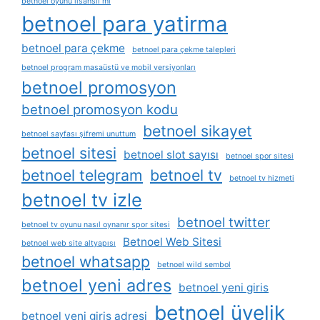
betnoel oyunu lisanslı mı
betnoel para yatirma
betnoel para çekme
betnoel para çekme talepleri
betnoel program masaüstü ve mobil versiyonları
betnoel promosyon
betnoel promosyon kodu
betnoel sikayet
betnoel sayfası şifremi unuttum
betnoel sitesi
betnoel slot sayısı
betnoel spor sitesi
betnoel telegram
betnoel tv
betnoel tv hizmeti
betnoel tv izle
betnoel twitter
betnoel tv oyunu nasıl oynanır spor sitesi
Betnoel Web Sitesi
betnoel web site altyapısı
betnoel whatsapp
betnoel wild sembol
betnoel yeni adres
betnoel yeni giris
betnoel üyelik
betnoel yeni giriş adresi