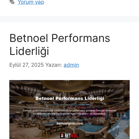
Yorum yap
Betnoel Performans
Liderliği
Eylül 27, 2025
Yazarı:
admin