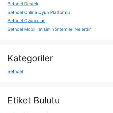
Betnoel Destek
Betnoel Online Oyun Platformu
Betnoel Oyuncular
Betnoel Mobil İletişim Yöntemleri Nelerdir
Kategoriler
Betnoel
Etiket Bulutu