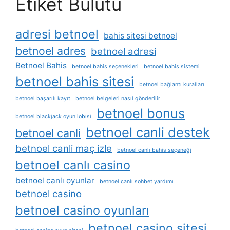
Etiket Bulutu
adresi betnoel
bahis sitesi betnoel
betnoel adres
betnoel adresi
Betnoel Bahis
betnoel bahis seçenekleri
betnoel bahis sistemi
betnoel bahis sitesi
betnoel bağlantı kuralları
betnoel başarılı kayıt
betnoel belgeleri nasıl gönderilir
betnoel bonus
betnoel blackjack oyun lobisi
betnoel canli destek
betnoel canli
betnoel canli maç izle
betnoel canlı bahis seçeneği
betnoel canlı casino
betnoel canlı oyunlar
betnoel canlı sohbet yardımı
betnoel casino
betnoel casino oyunları
betnoel casino sitesi