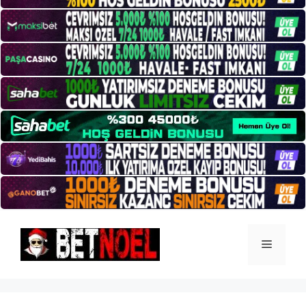
İçeriğe
atla
Menü