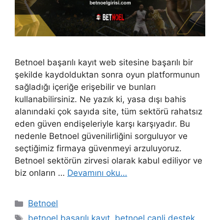
Betnoel başarılı kayıt web sitesine başarılı bir
şekilde kaydolduktan sonra oyun platformunun
sağladığı içeriğe erişebilir ve bunları
kullanabilirsiniz. Ne yazık ki, yasa dışı bahis
alanındaki çok sayıda site, tüm sektörü rahatsız
eden güven endişeleriyle karşı karşıyadır. Bu
nedenle Betnoel güvenilirliğini sorguluyor ve
seçtiğimiz firmaya güvenmeyi arzuluyoruz.
Betnoel sektörün zirvesi olarak kabul ediliyor ve
biz onların …
Devamını oku…
Kategoriler
Betnoel
Etiketler
betnoel başarılı kayıt
,
betnoel canli destek
,