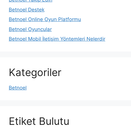
Betnoel Destek
Betnoel Online Oyun Platformu
Betnoel Oyuncular
Betnoel Mobil İletişim Yöntemleri Nelerdir
Kategoriler
Betnoel
Etiket Bulutu