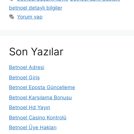
betnoel detaylı bilgiler
Yorum yap
Son Yazılar
Betnoel Adresi
Betnoel Giriş
Betnoel Eposta Güncelleme
Betnoel Karşılama Bonusu
Betnoel Hd Yayın
Betnoel Casino Kontrolü
Betnoel Üye Hakları