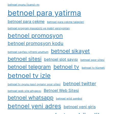
betnoel oyunu lisanslı mı
betnoel para yatirma
betnoel para çekme
betnoel para çekme talepleri
betnoel program masaüstü ve mobil versiyonları
betnoel promosyon
betnoel promosyon kodu
betnoel sikayet
betnoel sayfası şifremi unuttum
betnoel sitesi
betnoel slot sayısı
betnoel spor sitesi
betnoel telegram
betnoel tv
betnoel tv hizmeti
betnoel tv izle
betnoel twitter
betnoel tv oyunu nasıl oynanır spor sitesi
Betnoel Web Sitesi
betnoel web site altyapısı
betnoel whatsapp
betnoel wild sembol
betnoel yeni adres
betnoel yeni giris