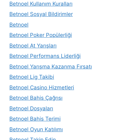
Betnoel Kullanım Kuralları
Betnoel Sosyal Bildirimler
Betnoel
Betnoel Poker Popülerliği
Betnoel At Yarışları
Betnoel Performans Liderliği
Betnoel Yarışma Kazanma Fırsatı
Betnoel Lig Takibi
Betnoel Casino Hizmetleri
Betnoel Bahis Çağrısı
Betnoel Dosyaları
Betnoel Bahis Terimi
Betnoel Oyun Katılımı
Betnoel Takip Edin