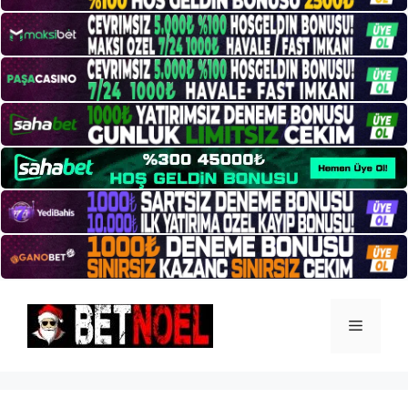
İçeriğe
atla
Menü