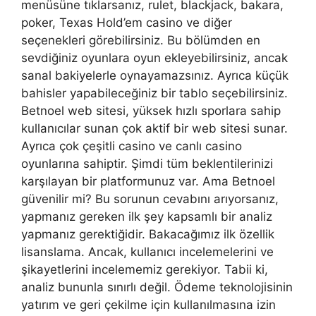
menüsüne tıklarsanız, rulet, blackjack, bakara,
poker, Texas Hold’em casino ve diğer
seçenekleri görebilirsiniz. Bu bölümden en
sevdiğiniz oyunlara oyun ekleyebilirsiniz, ancak
sanal bakiyelerle oynayamazsınız. Ayrıca küçük
bahisler yapabileceğiniz bir tablo seçebilirsiniz.
Betnoel web sitesi, yüksek hızlı sporlara sahip
kullanıcılar sunan çok aktif bir web sitesi sunar.
Ayrıca çok çeşitli casino ve canlı casino
oyunlarına sahiptir. Şimdi tüm beklentilerinizi
karşılayan bir platformunuz var. Ama Betnoel
güvenilir mi? Bu sorunun cevabını arıyorsanız,
yapmanız gereken ilk şey kapsamlı bir analiz
yapmanız gerektiğidir. Bakacağımız ilk özellik
lisanslama. Ancak, kullanıcı incelemelerini ve
şikayetlerini incelememiz gerekiyor. Tabii ki,
analiz bununla sınırlı değil. Ödeme teknolojisinin
yatırım ve geri çekilme için kullanılmasına izin