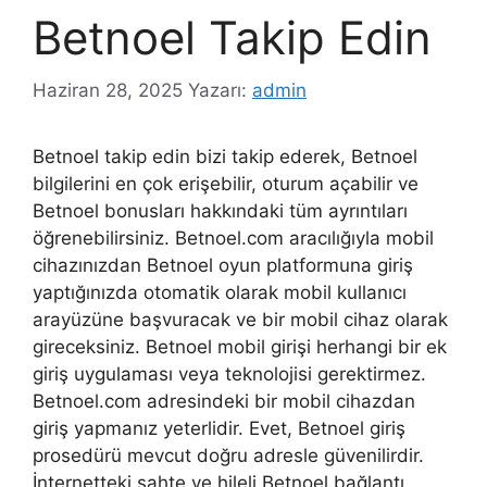
Betnoel Takip Edin
Haziran 28, 2025
Yazarı:
admin
Betnoel takip edin bizi takip ederek, Betnoel
bilgilerini en çok erişebilir, oturum açabilir ve
Betnoel bonusları hakkındaki tüm ayrıntıları
öğrenebilirsiniz. Betnoel.com aracılığıyla mobil
cihazınızdan Betnoel oyun platformuna giriş
yaptığınızda otomatik olarak mobil kullanıcı
arayüzüne başvuracak ve bir mobil cihaz olarak
gireceksiniz. Betnoel mobil girişi herhangi bir ek
giriş uygulaması veya teknolojisi gerektirmez.
Betnoel.com adresindeki bir mobil cihazdan
giriş yapmanız yeterlidir. Evet, Betnoel giriş
prosedürü mevcut doğru adresle güvenilirdir.
İnternetteki sahte ve hileli Betnoel bağlantı