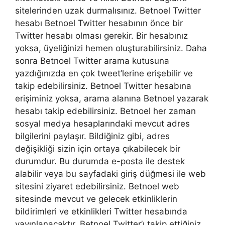
sitelerinden uzak durmalısınız. Betnoel Twitter
hesabı Betnoel Twitter hesabının önce bir
Twitter hesabı olması gerekir. Bir hesabınız
yoksa, üyeliğinizi hemen oluşturabilirsiniz. Daha
sonra Betnoel Twitter arama kutusuna
yazdığınızda en çok tweet’lerine erişebilir ve
takip edebilirsiniz. Betnoel Twitter hesabına
erişiminiz yoksa, arama alanına Betnoel yazarak
hesabı takip edebilirsiniz. Betnoel her zaman
sosyal medya hesaplarındaki mevcut adres
bilgilerini paylaşır. Bildiğiniz gibi, adres
değişikliği sizin için ortaya çıkabilecek bir
durumdur. Bu durumda e-posta ile destek
alabilir veya bu sayfadaki giriş düğmesi ile web
sitesini ziyaret edebilirsiniz. Betnoel web
sitesinde mevcut ve gelecek etkinliklerin
bildirimleri ve etkinlikleri Twitter hesabında
yayınlanacaktır. Betnoel Twitter’ı takip ettiğiniz