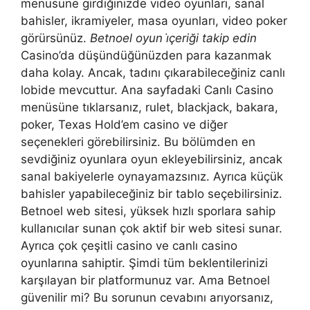
menüsüne girdiğinizde video oyunları, sanal
bahisler, ikramiyeler, masa oyunları, video poker
görürsünüz.
Betnoel oyun i̇çeriği takip edin
Casino’da düşündüğünüzden para kazanmak
daha kolay. Ancak, tadını çıkarabileceğiniz canlı
lobide mevcuttur. Ana sayfadaki Canlı Casino
menüsüne tıklarsanız, rulet, blackjack, bakara,
poker, Texas Hold’em casino ve diğer
seçenekleri görebilirsiniz. Bu bölümden en
sevdiğiniz oyunlara oyun ekleyebilirsiniz, ancak
sanal bakiyelerle oynayamazsınız. Ayrıca küçük
bahisler yapabileceğiniz bir tablo seçebilirsiniz.
Betnoel web sitesi, yüksek hızlı sporlara sahip
kullanıcılar sunan çok aktif bir web sitesi sunar.
Ayrıca çok çeşitli casino ve canlı casino
oyunlarına sahiptir. Şimdi tüm beklentilerinizi
karşılayan bir platformunuz var. Ama Betnoel
güvenilir mi? Bu sorunun cevabını arıyorsanız,