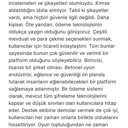
incelemeleri ve şikayetleri olumluydu. Kimse
aldatıldığını iddia etmiyor. Tabii ki şikayetler
vardı, ama hiçbiri güvenle ilgili değildi. Daha
kişisel. Öte yandan, ödeme teknolojisinin
oldukça yaygın olduğunu görüyoruz. Çeşitli
mevduat ve para çekme seçenekleri sunmak,
kullanıcılar için ticareti kolaylaştırır. Tüm bunlar
sayesinde bunun çok güvenilir ve verimli bir
platform olduğunu söyleyebiliriz. Birincisi,
lisanslı bir şirket olması.
Betnoel oyun
endüstrisi
, eğlence ve güvenliği ön planda
tutarak insanların eğlenebilecekleri bir platform
sağlamaya adanmıştır. Bir ödeme sistemi
olarak, mevcut tüm şifreleme teknolojilerini
kapsar ve düşük sınırları olan kullanıcılara hitap
eder. Destek ekibine demolar vermek de çok iyi,
kullanıcıları her zaman onlarla birlikte olduklarını
hissettiriyor. Oyun topluluğundan ne zaman