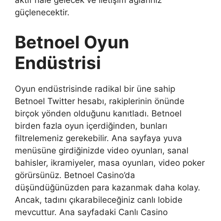
aktif hale gelecek ve iletişim ağlarınız
güçlenecektir.
Betnoel Oyun
Endüstrisi
Oyun endüstrisinde radikal bir üne sahip
Betnoel Twitter hesabı, rakiplerinin önünde
birçok yönden olduğunu kanıtladı. Betnoel
birden fazla oyun içerdiğinden, bunları
filtrelemeniz gerekebilir. Ana sayfaya yuva
menüsüne girdiğinizde video oyunları, sanal
bahisler, ikramiyeler, masa oyunları, video poker
görürsünüz. Betnoel Casino’da
düşündüğünüzden para kazanmak daha kolay.
Ancak, tadını çıkarabileceğiniz canlı lobide
mevcuttur. Ana sayfadaki Canlı Casino