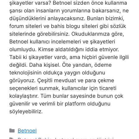
şikayetler varsa? Betnoel sizden önce kullanma
şansı olan insanların yorumlarına bakarsanız, ne
düşündüklerini anlayacaksınız. Bunları bizimki,
forum siteleri ve bahis blogu siteleri gibi sözlük
sitelerinde görebilirsiniz. Okuduklarımıza göre,
Betnoel kullanıcı incelemeleri ve şikayetleri
olumluydu. Kimse aldatıldığını iddia etmiyor.
Tabii ki şikayetler vardı, ama hiçbiri güvenle ilgili
değildi. Daha kişisel. Öte yandan, ödeme
teknolojisinin oldukça yaygın olduğunu
görüyoruz. Çeşitli mevduat ve para çekme
seçenekleri sunmak, kullanıcılar için ticareti
kolaylaştırır. Tüm bunlar sayesinde bunun çok
güvenilir ve verimli bir platform olduğunu
söyleyebiliriz.
Kategoriler
Betnoel
Etiketler