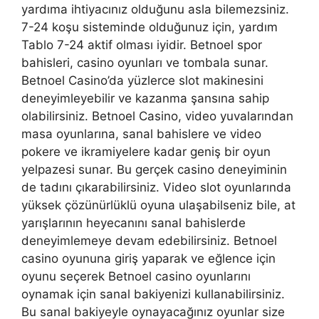
yardıma ihtiyacınız olduğunu asla bilemezsiniz.
7-24 koşu sisteminde olduğunuz için, yardım
Tablo 7-24 aktif olması iyidir. Betnoel spor
bahisleri, casino oyunları ve tombala sunar.
Betnoel Casino’da yüzlerce slot makinesini
deneyimleyebilir ve kazanma şansına sahip
olabilirsiniz. Betnoel Casino, video yuvalarından
masa oyunlarına, sanal bahislere ve video
pokere ve ikramiyelere kadar geniş bir oyun
yelpazesi sunar. Bu gerçek casino deneyiminin
de tadını çıkarabilirsiniz. Video slot oyunlarında
yüksek çözünürlüklü oyuna ulaşabilseniz bile, at
yarışlarının heyecanını sanal bahislerde
deneyimlemeye devam edebilirsiniz. Betnoel
casino oyununa giriş yaparak ve eğlence için
oyunu seçerek Betnoel casino oyunlarını
oynamak için sanal bakiyenizi kullanabilirsiniz.
Bu sanal bakiyeyle oynayacağınız oyunlar size