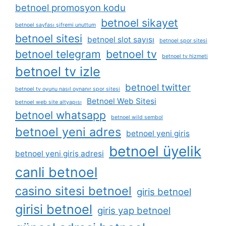
betnoel promosyon kodu
betnoel sikayet
betnoel sayfası şifremi unuttum
betnoel sitesi
betnoel slot sayısı
betnoel spor sitesi
betnoel telegram
betnoel tv
betnoel tv hizmeti
betnoel tv izle
betnoel twitter
betnoel tv oyunu nasıl oynanır spor sitesi
Betnoel Web Sitesi
betnoel web site altyapısı
betnoel whatsapp
betnoel wild sembol
betnoel yeni adres
betnoel yeni giris
betnoel üyelik
betnoel yeni giriş adresi
canli betnoel
casino sitesi betnoel
giris betnoel
girisi betnoel
giris yap betnoel