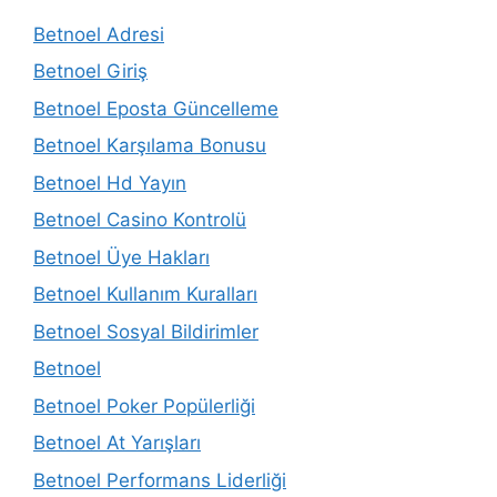
Betnoel Adresi
Betnoel Giriş
Betnoel Eposta Güncelleme
Betnoel Karşılama Bonusu
Betnoel Hd Yayın
Betnoel Casino Kontrolü
Betnoel Üye Hakları
Betnoel Kullanım Kuralları
Betnoel Sosyal Bildirimler
Betnoel
Betnoel Poker Popülerliği
Betnoel At Yarışları
Betnoel Performans Liderliği