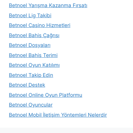
Betnoel Yarışma Kazanma Fırsatı
Betnoel Lig Takibi
Betnoel Casino Hizmetleri
Betnoel Bahis Çağrısı
Betnoel Dosyaları
Betnoel Bahis Terimi
Betnoel Oyun Katılımı
Betnoel Takip Edin
Betnoel Destek
Betnoel Online Oyun Platformu
Betnoel Oyuncular
Betnoel Mobil İletişim Yöntemleri Nelerdir