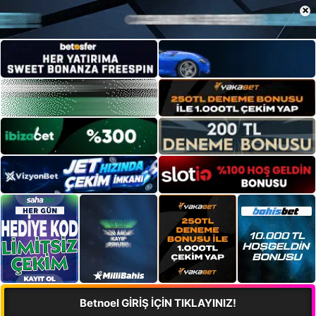
×
Betnoel GİRİŞ İÇİN TIKLAYINIZ!