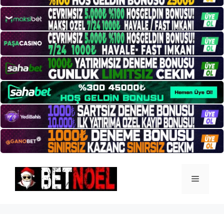
İçeriğe
atla
Menü