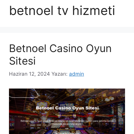
betnoel tv hizmeti
Betnoel Casino Oyun
Sitesi
Haziran 12, 2024
Yazarı:
admin