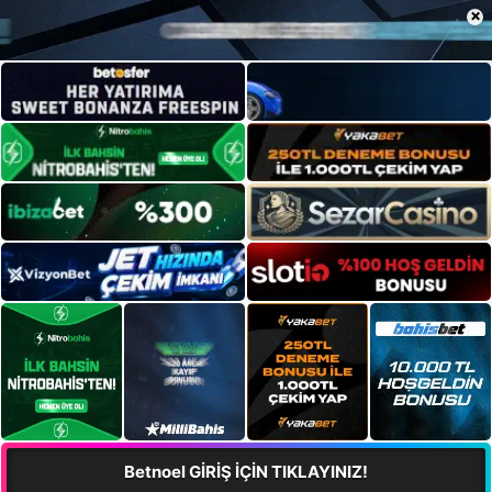
×
Betnoel GİRİŞ İÇİN TIKLAYINIZ!