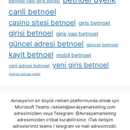
betnoel yeni giriş adresi
canli betnoel
casino sitesi betnoel
giris betnoel
girisi betnoel
giris yap betnoel
güncel adresi betnoel
güncel betnoel
kayit betnoel
mobil betnoel
yeni giris betnoel
yeni adresi betnoel
şikâyet betnoel mobil
Avrasya'nın en büyük reklam platformunda olmak için
Microsoft Teams:
reklam@avrasyamarketing.com
adresimizden veya Telegram: @Avrasyamarketing
adresimizden irtibat kurabilirsiniz. (Tek iletişim
adreslerimiz teams / telegram ve mail adresimizdir.