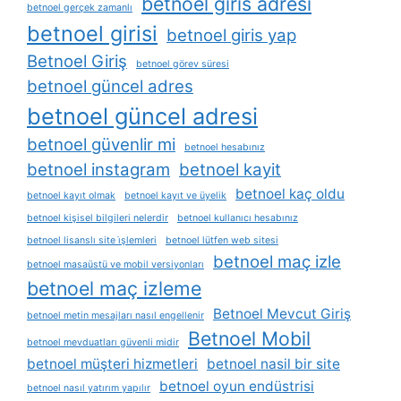
betnoel giris adresi
betnoel gerçek zamanlı
betnoel girisi
betnoel giris yap
Betnoel Giriş
betnoel görev süresi
betnoel güncel adres
betnoel güncel adresi
betnoel güvenlir mi
betnoel hesabınız
betnoel instagram
betnoel kayit
betnoel kaç oldu
betnoel kayıt olmak
betnoel kayıt ve üyelik
betnoel kişisel bilgileri nelerdir
betnoel kullanıcı hesabınız
betnoel lisanslı site i̇şlemleri
betnoel lütfen web sitesi
betnoel maç izle
betnoel masaüstü ve mobil versiyonları
betnoel maç izleme
Betnoel Mevcut Giriş
betnoel metin mesajları nasıl engellenir
Betnoel Mobil
betnoel mevduatları güvenli midir
betnoel müşteri hizmetleri
betnoel nasil bir site
betnoel oyun endüstrisi
betnoel nasıl yatırım yapılır