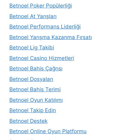
Betnoel Poker Popülerliği
Betnoel At Yarışları
Betnoel Performans Liderliği
Betnoel Yarışma Kazanma Fırsatı
Betnoel Lig Takibi
Betnoel Casino Hizmetleri
Betnoel Bahis Çağrısı
Betnoel Dosyaları
Betnoel Bahis Terimi
Betnoel Oyun Katılımı
Betnoel Takip Edin
Betnoel Destek
Betnoel Online Oyun Platformu