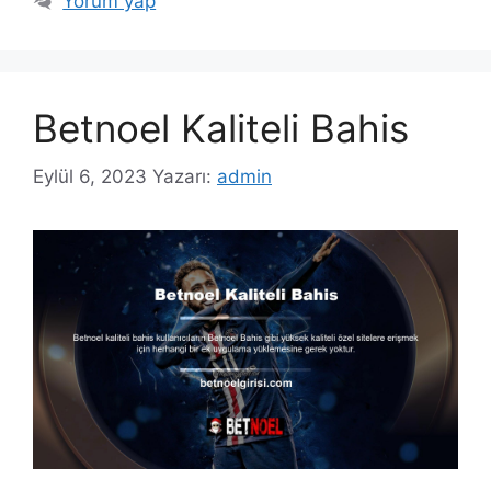
Yorum yap
Betnoel Kaliteli Bahis
Eylül 6, 2023
Yazarı:
admin