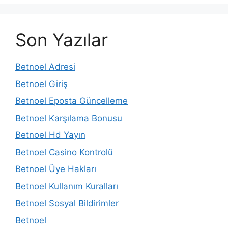
Son Yazılar
Betnoel Adresi
Betnoel Giriş
Betnoel Eposta Güncelleme
Betnoel Karşılama Bonusu
Betnoel Hd Yayın
Betnoel Casino Kontrolü
Betnoel Üye Hakları
Betnoel Kullanım Kuralları
Betnoel Sosyal Bildirimler
Betnoel