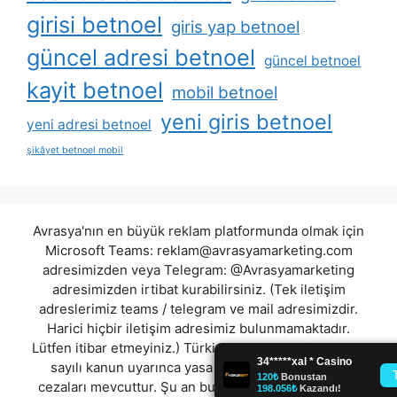
girisi betnoel
giris yap betnoel
güncel adresi betnoel
güncel betnoel
kayit betnoel
mobil betnoel
yeni giris betnoel
yeni adresi betnoel
şikâyet betnoel mobil
Avrasya'nın en büyük reklam platformunda olmak için
Microsoft Teams:
reklam@avrasyamarketing.com
adresimizden veya Telegram: @Avrasyamarketing
adresimizden irtibat kurabilirsiniz. (Tek iletişim
adreslerimiz teams / telegram ve mail adresimizdir.
Harici hiçbir iletişim adresimiz bulunmamaktadır.
Lütfen itibar etmeyiniz.) Türkiye yasalarına göre 7258
sayılı kanun uyarınca yasa dışı bahis oynamanın
cezaları mevcuttur. Şu an bulunduğunuz site hiç bir