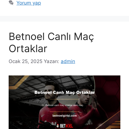
Yorum yap
Betnoel Canlı Maç
Ortaklar
Ocak 25, 2025
Yazarı:
admin