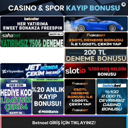
×
Betnoel GİRİŞ İÇİN TIKLAYINIZ!