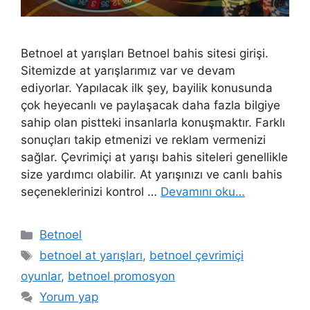
Betnoel at yarışları Betnoel bahis sitesi girişi.
Sitemizde at yarışlarımız var ve devam
ediyorlar. Yapılacak ilk şey, bayilik konusunda
çok heyecanlı ve paylaşacak daha fazla bilgiye
sahip olan pistteki insanlarla konuşmaktır. Farklı
sonuçları takip etmenizi ve reklam vermenizi
sağlar. Çevrimiçi at yarışı bahis siteleri genellikle
size yardımcı olabilir. At yarışınızı ve canlı bahis
seçeneklerinizi kontrol …
Devamını oku…
Kategoriler
Betnoel
Etiketler
betnoel at yarışları
,
betnoel çevrimiçi
oyunlar
,
betnoel promosyon
Yorum yap