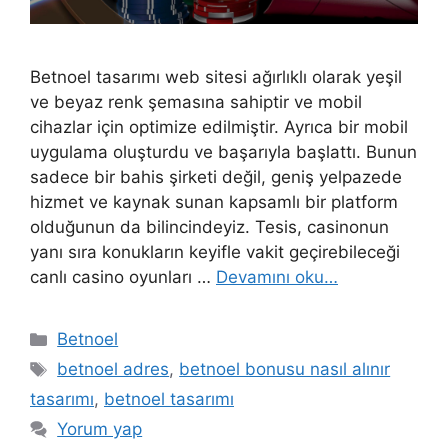
Betnoel tasarımı web sitesi ağırlıklı olarak yeşil
ve beyaz renk şemasına sahiptir ve mobil
cihazlar için optimize edilmiştir. Ayrıca bir mobil
uygulama oluşturdu ve başarıyla başlattı. Bunun
sadece bir bahis şirketi değil, geniş yelpazede
hizmet ve kaynak sunan kapsamlı bir platform
olduğunun da bilincindeyiz. Tesis, casinonun
yanı sıra konukların keyifle vakit geçirebileceği
canlı casino oyunları …
Devamını oku…
Kategoriler
Betnoel
Etiketler
betnoel adres
,
betnoel bonusu nasıl alınır
tasarımı
,
betnoel tasarımı
Yorum yap