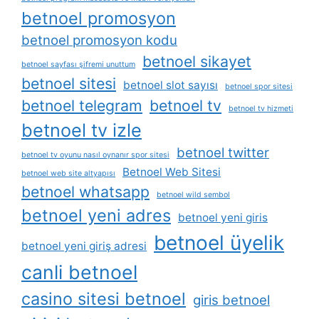
betnoel promosyon
betnoel promosyon kodu
betnoel sikayet
betnoel sayfası şifremi unuttum
betnoel sitesi
betnoel slot sayısı
betnoel spor sitesi
betnoel telegram
betnoel tv
betnoel tv hizmeti
betnoel tv izle
betnoel twitter
betnoel tv oyunu nasıl oynanır spor sitesi
Betnoel Web Sitesi
betnoel web site altyapısı
betnoel whatsapp
betnoel wild sembol
betnoel yeni adres
betnoel yeni giris
betnoel üyelik
betnoel yeni giriş adresi
canli betnoel
casino sitesi betnoel
giris betnoel