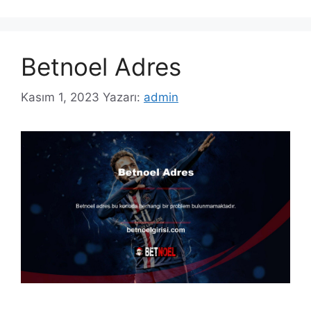
Betnoel Adres
Kasım 1, 2023
Yazarı:
admin