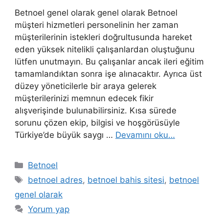
Betnoel genel olarak genel olarak Betnoel
müşteri hizmetleri personelinin her zaman
müşterilerinin istekleri doğrultusunda hareket
eden yüksek nitelikli çalışanlardan oluştuğunu
lütfen unutmayın. Bu çalışanlar ancak ileri eğitim
tamamlandıktan sonra işe alınacaktır. Ayrıca üst
düzey yöneticilerle bir araya gelerek
müşterilerinizi memnun edecek fikir
alışverişinde bulunabilirsiniz. Kısa sürede
sorunu çözen ekip, bilgisi ve hoşgörüsüyle
Türkiye’de büyük saygı …
Devamını oku…
Kategoriler
Betnoel
Etiketler
betnoel adres
,
betnoel bahis sitesi
,
betnoel
genel olarak
Yorum yap