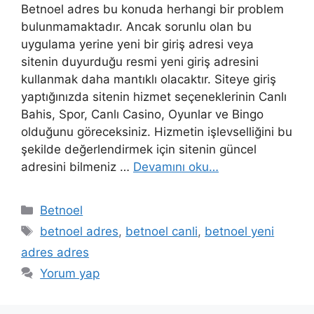
Betnoel adres bu konuda herhangi bir problem
bulunmamaktadır. Ancak sorunlu olan bu
uygulama yerine yeni bir giriş adresi veya
sitenin duyurduğu resmi yeni giriş adresini
kullanmak daha mantıklı olacaktır. Siteye giriş
yaptığınızda sitenin hizmet seçeneklerinin Canlı
Bahis, Spor, Canlı Casino, Oyunlar ve Bingo
olduğunu göreceksiniz. Hizmetin işlevselliğini bu
şekilde değerlendirmek için sitenin güncel
adresini bilmeniz …
Devamını oku…
Kategoriler
Betnoel
Etiketler
betnoel adres
,
betnoel canli
,
betnoel yeni
adres adres
Yorum yap