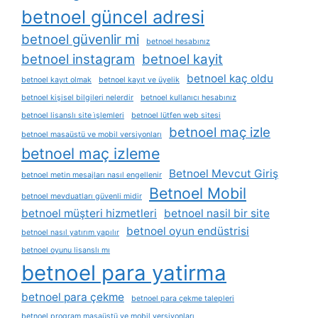
betnoel güncel adresi
betnoel güvenlir mi
betnoel hesabınız
betnoel instagram
betnoel kayit
betnoel kaç oldu
betnoel kayıt olmak
betnoel kayıt ve üyelik
betnoel kişisel bilgileri nelerdir
betnoel kullanıcı hesabınız
betnoel lisanslı site i̇şlemleri
betnoel lütfen web sitesi
betnoel maç izle
betnoel masaüstü ve mobil versiyonları
betnoel maç izleme
Betnoel Mevcut Giriş
betnoel metin mesajları nasıl engellenir
Betnoel Mobil
betnoel mevduatları güvenli midir
betnoel müşteri hizmetleri
betnoel nasil bir site
betnoel oyun endüstrisi
betnoel nasıl yatırım yapılır
betnoel oyunu lisanslı mı
betnoel para yatirma
betnoel para çekme
betnoel para çekme talepleri
betnoel program masaüstü ve mobil versiyonları