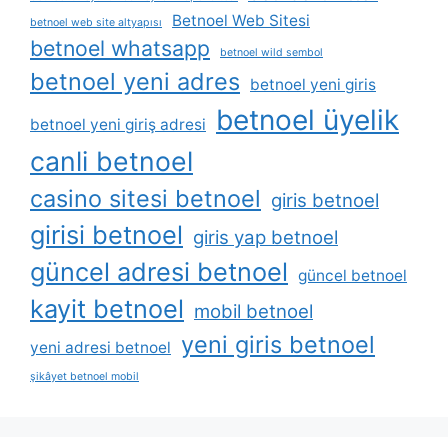
Betnoel Web Sitesi
betnoel web site altyapısı
betnoel whatsapp
betnoel wild sembol
betnoel yeni adres
betnoel yeni giris
betnoel üyelik
betnoel yeni giriş adresi
canli betnoel
casino sitesi betnoel
giris betnoel
girisi betnoel
giris yap betnoel
güncel adresi betnoel
güncel betnoel
kayit betnoel
mobil betnoel
yeni giris betnoel
yeni adresi betnoel
şikâyet betnoel mobil