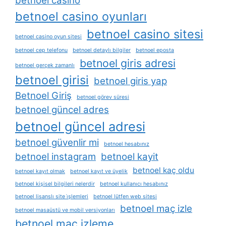
betnoel casino
betnoel casino oyunları
betnoel casino sitesi
betnoel casino oyun sitesi
betnoel cep telefonu
betnoel detaylı bilgiler
betnoel eposta
betnoel giris adresi
betnoel gerçek zamanlı
betnoel girisi
betnoel giris yap
Betnoel Giriş
betnoel görev süresi
betnoel güncel adres
betnoel güncel adresi
betnoel güvenlir mi
betnoel hesabınız
betnoel instagram
betnoel kayit
betnoel kaç oldu
betnoel kayıt olmak
betnoel kayıt ve üyelik
betnoel kişisel bilgileri nelerdir
betnoel kullanıcı hesabınız
betnoel lisanslı site i̇şlemleri
betnoel lütfen web sitesi
betnoel maç izle
betnoel masaüstü ve mobil versiyonları
betnoel maç izleme