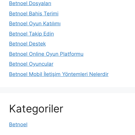
Betnoel Dosyaları
Betnoel Bahis Terimi
Betnoel Oyun Katılımı
Betnoel Takip Edin
Betnoel Destek
Betnoel Online Oyun Platformu
Betnoel Oyuncular
Betnoel Mobil İletişim Yöntemleri Nelerdir
Kategoriler
Betnoel