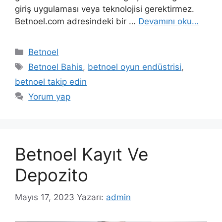
giriş uygulaması veya teknolojisi gerektirmez.
Betnoel.com adresindeki bir …
Devamını oku…
Kategoriler
Betnoel
Etiketler
Betnoel Bahis
,
betnoel oyun endüstrisi
,
betnoel takip edin
Yorum yap
Betnoel Kayıt Ve
Depozito
Mayıs 17, 2023
Yazarı:
admin