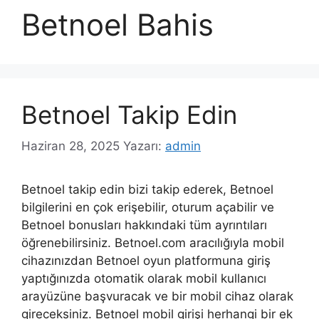
Betnoel Bahis
Betnoel Takip Edin
Haziran 28, 2025
Yazarı:
admin
Betnoel takip edin bizi takip ederek, Betnoel
bilgilerini en çok erişebilir, oturum açabilir ve
Betnoel bonusları hakkındaki tüm ayrıntıları
öğrenebilirsiniz. Betnoel.com aracılığıyla mobil
cihazınızdan Betnoel oyun platformuna giriş
yaptığınızda otomatik olarak mobil kullanıcı
arayüzüne başvuracak ve bir mobil cihaz olarak
gireceksiniz. Betnoel mobil girişi herhangi bir ek