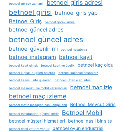
betnoel giris adresi
betnoel gerçek zamanlı
betnoel girisi
betnoel giris yap
Betnoel Giriş
betnoel görev süresi
betnoel güncel adres
betnoel güncel adresi
betnoel güvenlir mi
betnoel hesabınız
betnoel instagram
betnoel kayit
betnoel kaç oldu
betnoel kayıt olmak
betnoel kayıt ve üyelik
betnoel kişisel bilgileri nelerdir
betnoel kullanıcı hesabınız
betnoel lisanslı site i̇şlemleri
betnoel lütfen web sitesi
betnoel maç izle
betnoel masaüstü ve mobil versiyonları
betnoel maç izleme
Betnoel Mevcut Giriş
betnoel metin mesajları nasıl engellenir
Betnoel Mobil
betnoel mevduatları güvenli midir
betnoel müşteri hizmetleri
betnoel nasil bir site
betnoel oyun endüstrisi
betnoel nasıl yatırım yapılır