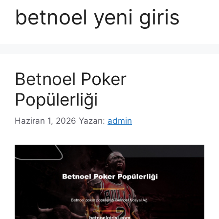
betnoel yeni giris
Betnoel Poker
Popülerliği
Haziran 1, 2026
Yazarı:
admin