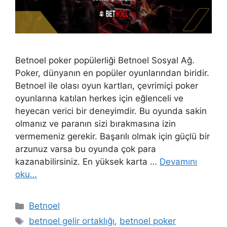
Betnoel poker popülerliği Betnoel Sosyal Ağ.
Poker, dünyanın en popüler oyunlarından biridir.
Betnoel ile olası oyun kartları, çevrimiçi poker
oyunlarına katılan herkes için eğlenceli ve
heyecan verici bir deneyimdir. Bu oyunda sakin
olmanız ve paranın sizi bırakmasına izin
vermemeniz gerekir. Başarılı olmak için güçlü bir
arzunuz varsa bu oyunda çok para
kazanabilirsiniz. En yüksek karta …
Devamını
oku…
Kategoriler
Betnoel
Etiketler
betnoel gelir ortaklığı
,
betnoel poker