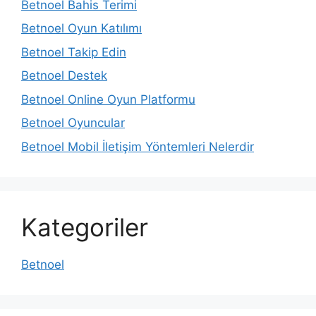
Betnoel Bahis Terimi
Betnoel Oyun Katılımı
Betnoel Takip Edin
Betnoel Destek
Betnoel Online Oyun Platformu
Betnoel Oyuncular
Betnoel Mobil İletişim Yöntemleri Nelerdir
Kategoriler
Betnoel