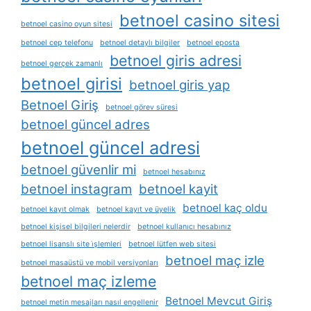
betnoel casino sitesi
betnoel casino oyun sitesi
betnoel cep telefonu
betnoel detaylı bilgiler
betnoel eposta
betnoel giris adresi
betnoel gerçek zamanlı
betnoel girisi
betnoel giris yap
Betnoel Giriş
betnoel görev süresi
betnoel güncel adres
betnoel güncel adresi
betnoel güvenlir mi
betnoel hesabınız
betnoel instagram
betnoel kayit
betnoel kaç oldu
betnoel kayıt olmak
betnoel kayıt ve üyelik
betnoel kişisel bilgileri nelerdir
betnoel kullanıcı hesabınız
betnoel lisanslı site i̇şlemleri
betnoel lütfen web sitesi
betnoel maç izle
betnoel masaüstü ve mobil versiyonları
betnoel maç izleme
Betnoel Mevcut Giriş
betnoel metin mesajları nasıl engellenir