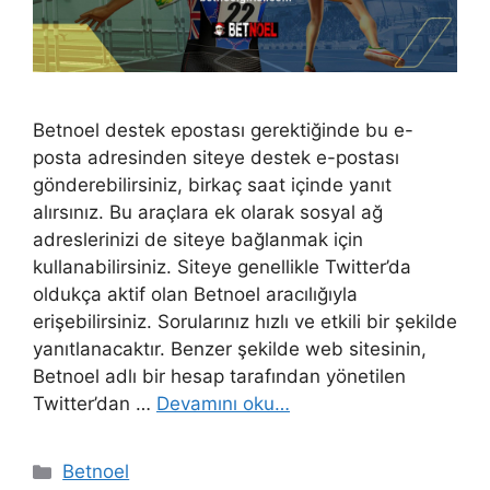
Betnoel destek epostası gerektiğinde bu e-
posta adresinden siteye destek e-postası
gönderebilirsiniz, birkaç saat içinde yanıt
alırsınız. Bu araçlara ek olarak sosyal ağ
adreslerinizi de siteye bağlanmak için
kullanabilirsiniz. Siteye genellikle Twitter’da
oldukça aktif olan Betnoel aracılığıyla
erişebilirsiniz. Sorularınız hızlı ve etkili bir şekilde
yanıtlanacaktır. Benzer şekilde web sitesinin,
Betnoel adlı bir hesap tarafından yönetilen
Twitter’dan …
Devamını oku…
Kategoriler
Betnoel