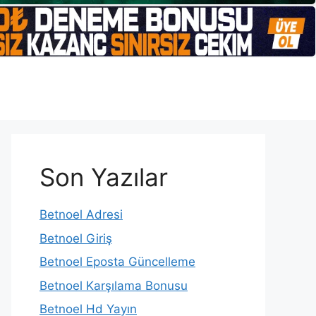
Son Yazılar
Betnoel Adresi
Betnoel Giriş
Betnoel Eposta Güncelleme
Betnoel Karşılama Bonusu
Betnoel Hd Yayın