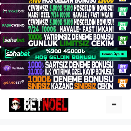
İçeriğe
atla
Menü