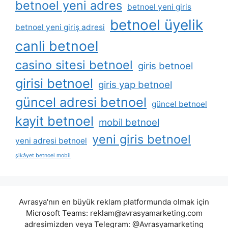
betnoel yeni adres
betnoel yeni giris
betnoel üyelik
betnoel yeni giriş adresi
canli betnoel
casino sitesi betnoel
giris betnoel
girisi betnoel
giris yap betnoel
güncel adresi betnoel
güncel betnoel
kayit betnoel
mobil betnoel
yeni giris betnoel
yeni adresi betnoel
şikâyet betnoel mobil
Avrasya'nın en büyük reklam platformunda olmak için
Microsoft Teams:
reklam@avrasyamarketing.com
adresimizden veya Telegram: @Avrasyamarketing