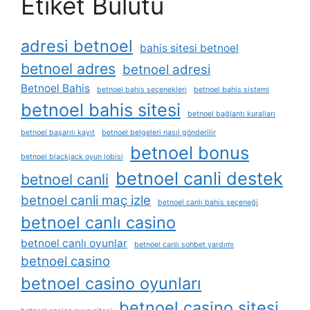
Etiket Bulutu
adresi betnoel
bahis sitesi betnoel
betnoel adres
betnoel adresi
Betnoel Bahis
betnoel bahis seçenekleri
betnoel bahis sistemi
betnoel bahis sitesi
betnoel bağlantı kuralları
betnoel başarılı kayıt
betnoel belgeleri nasıl gönderilir
betnoel bonus
betnoel blackjack oyun lobisi
betnoel canli destek
betnoel canli
betnoel canli maç izle
betnoel canlı bahis seçeneği
betnoel canlı casino
betnoel canlı oyunlar
betnoel canlı sohbet yardımı
betnoel casino
betnoel casino oyunları
betnoel casino sitesi