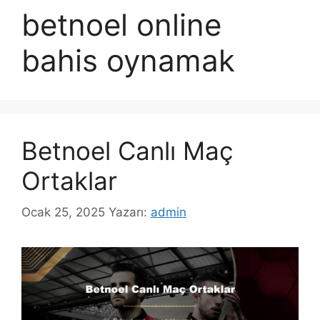
betnoel online
bahis oynamak
Betnoel Canlı Maç
Ortaklar
Ocak 25, 2025
Yazarı:
admin