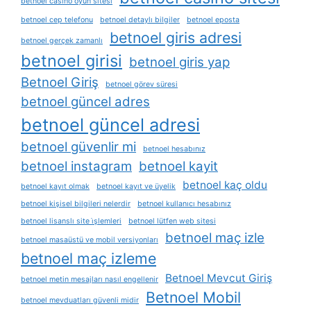
betnoel casino oyun sitesi
betnoel cep telefonu
betnoel detaylı bilgiler
betnoel eposta
betnoel giris adresi
betnoel gerçek zamanlı
betnoel girisi
betnoel giris yap
Betnoel Giriş
betnoel görev süresi
betnoel güncel adres
betnoel güncel adresi
betnoel güvenlir mi
betnoel hesabınız
betnoel instagram
betnoel kayit
betnoel kaç oldu
betnoel kayıt olmak
betnoel kayıt ve üyelik
betnoel kişisel bilgileri nelerdir
betnoel kullanıcı hesabınız
betnoel lisanslı site i̇şlemleri
betnoel lütfen web sitesi
betnoel maç izle
betnoel masaüstü ve mobil versiyonları
betnoel maç izleme
Betnoel Mevcut Giriş
betnoel metin mesajları nasıl engellenir
Betnoel Mobil
betnoel mevduatları güvenli midir