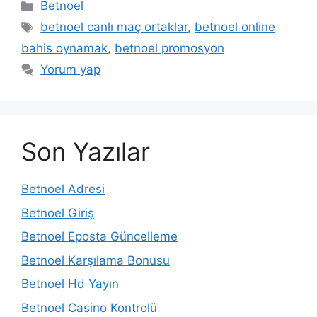
Kategoriler
Betnoel
Etiketler
betnoel canlı maç ortaklar
,
betnoel online
bahis oynamak
,
betnoel promosyon
Yorum yap
Son Yazılar
Betnoel Adresi
Betnoel Giriş
Betnoel Eposta Güncelleme
Betnoel Karşılama Bonusu
Betnoel Hd Yayın
Betnoel Casino Kontrolü