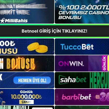
Betnoel GİRİŞ İÇİN TIKLAYINIZ!