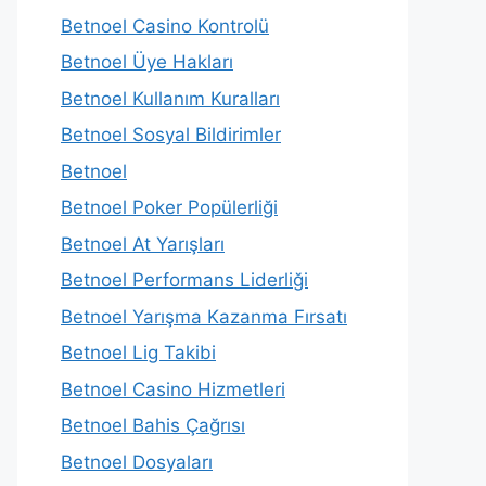
Betnoel Casino Kontrolü
Betnoel Üye Hakları
Betnoel Kullanım Kuralları
Betnoel Sosyal Bildirimler
Betnoel
Betnoel Poker Popülerliği
Betnoel At Yarışları
Betnoel Performans Liderliği
Betnoel Yarışma Kazanma Fırsatı
Betnoel Lig Takibi
Betnoel Casino Hizmetleri
Betnoel Bahis Çağrısı
Betnoel Dosyaları