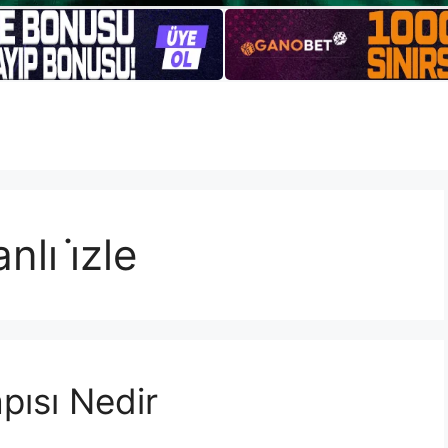
lı i̇zle
pısı Nedir