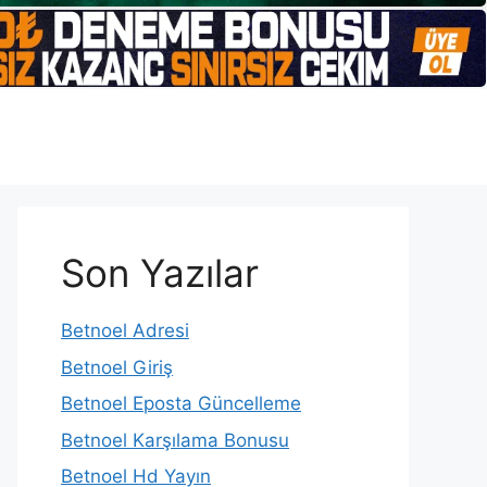
Son Yazılar
Betnoel Adresi
Betnoel Giriş
Betnoel Eposta Güncelleme
Betnoel Karşılama Bonusu
Betnoel Hd Yayın