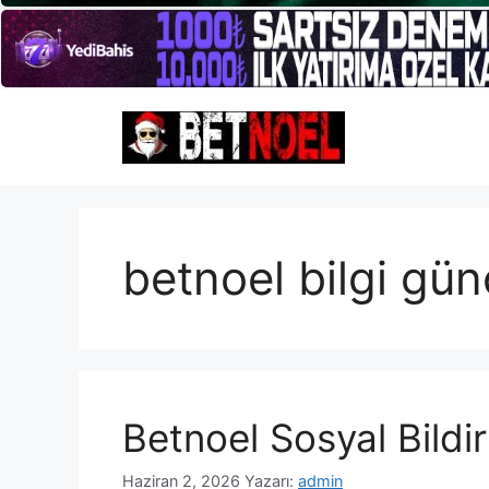
İçeriğe
atla
betnoel bilgi gün
Betnoel Sosyal Bildir
Haziran 2, 2026
Yazarı:
admin