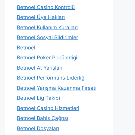
Betnoel Casino Kontrolü
Betnoel Üye Hakları
Betnoel Kullanım Kuralları
Betnoel Sosyal Bildirimler
Betnoel
Betnoel Poker Popülerliği
Betnoel At Yarışları
Betnoel Performans Liderliği
Betnoel Yarışma Kazanma Fırsatı
Betnoel Lig Takibi
Betnoel Casino Hizmetleri
Betnoel Bahis Çağrısı
Betnoel Dosyaları