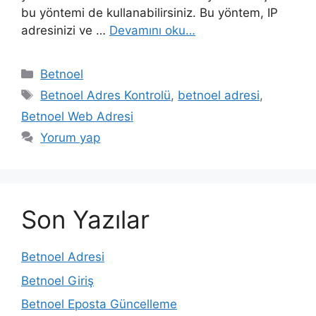
bu yöntemi de kullanabilirsiniz. Bu yöntem, IP
adresinizi ve …
Devamını oku…
Kategoriler
Betnoel
Etiketler
Betnoel Adres Kontrolü
,
betnoel adresi
,
Betnoel Web Adresi
Yorum yap
Son Yazılar
Betnoel Adresi
Betnoel Giriş
Betnoel Eposta Güncelleme