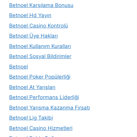
Betnoel Karşılama Bonusu
Betnoel Hd Yayın
Betnoel Casino Kontrolü
Betnoel Üye Hakları
Betnoel Kullanım Kuralları
Betnoel Sosyal Bildirimler
Betnoel
Betnoel Poker Popülerliği
Betnoel At Yarışları
Betnoel Performans Liderliği
Betnoel Yarışma Kazanma Fırsatı
Betnoel Lig Takibi
Betnoel Casino Hizmetleri