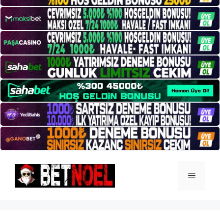
İçeriğe
atla
Menü