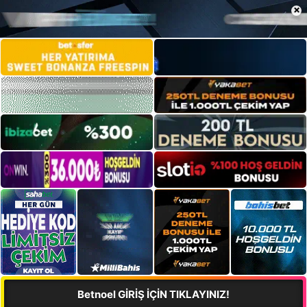
×
Betnoel GİRİŞ İÇİN TIKLAYINIZ!