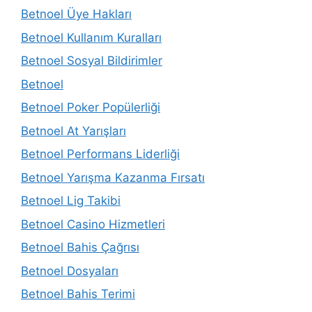
Betnoel Üye Hakları
Betnoel Kullanım Kuralları
Betnoel Sosyal Bildirimler
Betnoel
Betnoel Poker Popülerliği
Betnoel At Yarışları
Betnoel Performans Liderliği
Betnoel Yarışma Kazanma Fırsatı
Betnoel Lig Takibi
Betnoel Casino Hizmetleri
Betnoel Bahis Çağrısı
Betnoel Dosyaları
Betnoel Bahis Terimi