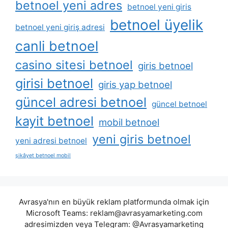
betnoel yeni adres
betnoel yeni giris
betnoel üyelik
betnoel yeni giriş adresi
canli betnoel
casino sitesi betnoel
giris betnoel
girisi betnoel
giris yap betnoel
güncel adresi betnoel
güncel betnoel
kayit betnoel
mobil betnoel
yeni giris betnoel
yeni adresi betnoel
şikâyet betnoel mobil
Avrasya'nın en büyük reklam platformunda olmak için
Microsoft Teams:
reklam@avrasyamarketing.com
adresimizden veya Telegram: @Avrasyamarketing