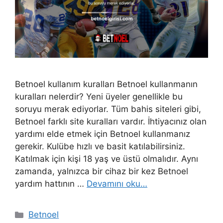
Betnoel kullanım kuralları Betnoel kullanmanın
kuralları nelerdir? Yeni üyeler genellikle bu
soruyu merak ediyorlar. Tüm bahis siteleri gibi,
Betnoel farklı site kuralları vardır. İhtiyacınız olan
yardımı elde etmek için Betnoel kullanmanız
gerekir. Kulübe hızlı ve basit katılabilirsiniz.
Katılmak için kişi 18 yaş ve üstü olmalıdır. Aynı
zamanda, yalnızca bir cihaz bir kez Betnoel
yardım hattının …
Devamını oku…
Kategoriler
Betnoel