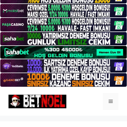
İçeriğe
atla
Menü