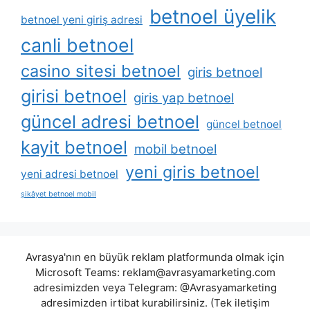
betnoel üyelik
betnoel yeni giriş adresi
canli betnoel
casino sitesi betnoel
giris betnoel
girisi betnoel
giris yap betnoel
güncel adresi betnoel
güncel betnoel
kayit betnoel
mobil betnoel
yeni giris betnoel
yeni adresi betnoel
şikâyet betnoel mobil
Avrasya'nın en büyük reklam platformunda olmak için
Microsoft Teams:
reklam@avrasyamarketing.com
adresimizden veya Telegram: @Avrasyamarketing
adresimizden irtibat kurabilirsiniz. (Tek iletişim