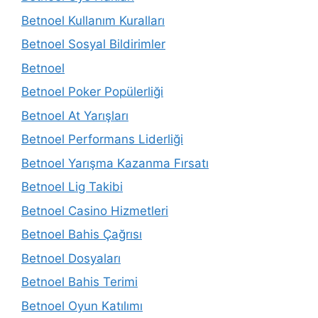
Betnoel Kullanım Kuralları
Betnoel Sosyal Bildirimler
Betnoel
Betnoel Poker Popülerliği
Betnoel At Yarışları
Betnoel Performans Liderliği
Betnoel Yarışma Kazanma Fırsatı
Betnoel Lig Takibi
Betnoel Casino Hizmetleri
Betnoel Bahis Çağrısı
Betnoel Dosyaları
Betnoel Bahis Terimi
Betnoel Oyun Katılımı