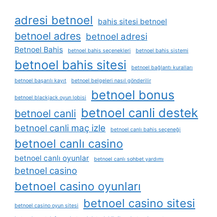
adresi betnoel
bahis sitesi betnoel
betnoel adres
betnoel adresi
Betnoel Bahis
betnoel bahis seçenekleri
betnoel bahis sistemi
betnoel bahis sitesi
betnoel bağlantı kuralları
betnoel başarılı kayıt
betnoel belgeleri nasıl gönderilir
betnoel bonus
betnoel blackjack oyun lobisi
betnoel canli destek
betnoel canli
betnoel canli maç izle
betnoel canlı bahis seçeneği
betnoel canlı casino
betnoel canlı oyunlar
betnoel canlı sohbet yardımı
betnoel casino
betnoel casino oyunları
betnoel casino sitesi
betnoel casino oyun sitesi