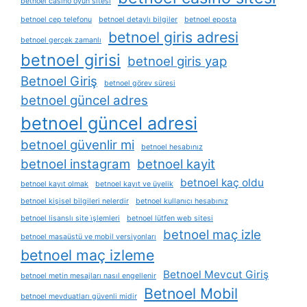
betnoel casino oyun sitesi
betnoel cep telefonu
betnoel detaylı bilgiler
betnoel eposta
betnoel giris adresi
betnoel gerçek zamanlı
betnoel girisi
betnoel giris yap
Betnoel Giriş
betnoel görev süresi
betnoel güncel adres
betnoel güncel adresi
betnoel güvenlir mi
betnoel hesabınız
betnoel instagram
betnoel kayit
betnoel kaç oldu
betnoel kayıt olmak
betnoel kayıt ve üyelik
betnoel kişisel bilgileri nelerdir
betnoel kullanıcı hesabınız
betnoel lisanslı site i̇şlemleri
betnoel lütfen web sitesi
betnoel maç izle
betnoel masaüstü ve mobil versiyonları
betnoel maç izleme
Betnoel Mevcut Giriş
betnoel metin mesajları nasıl engellenir
Betnoel Mobil
betnoel mevduatları güvenli midir