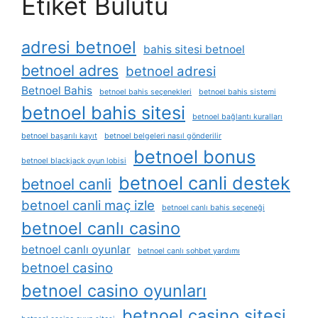
Etiket Bulutu
adresi betnoel
bahis sitesi betnoel
betnoel adres
betnoel adresi
Betnoel Bahis
betnoel bahis seçenekleri
betnoel bahis sistemi
betnoel bahis sitesi
betnoel bağlantı kuralları
betnoel başarılı kayıt
betnoel belgeleri nasıl gönderilir
betnoel bonus
betnoel blackjack oyun lobisi
betnoel canli destek
betnoel canli
betnoel canli maç izle
betnoel canlı bahis seçeneği
betnoel canlı casino
betnoel canlı oyunlar
betnoel canlı sohbet yardımı
betnoel casino
betnoel casino oyunları
betnoel casino sitesi