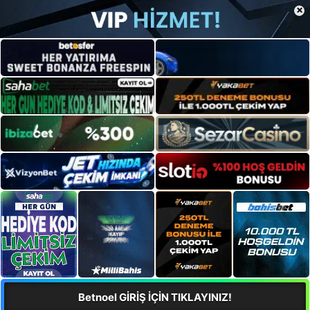
×
Betnoel GİRİŞ İÇİN TIKLAYINIZ!