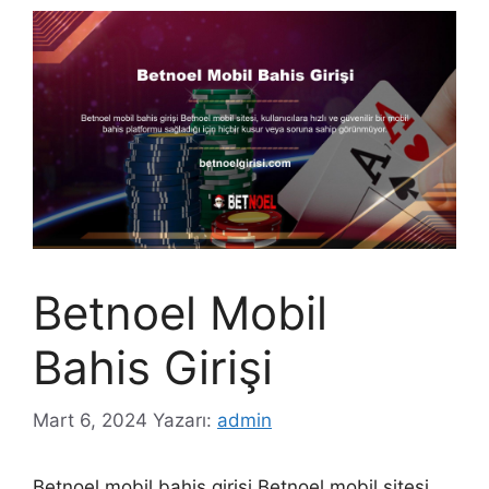
Betnoel Mobil
Bahis Girişi
Mart 6, 2024
Yazarı:
admin
Betnoel mobil bahis girişi Betnoel mobil sitesi,