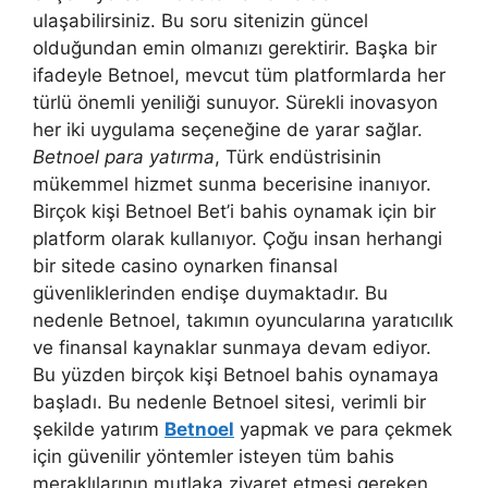
ulaşabilirsiniz. Bu soru sitenizin güncel
olduğundan emin olmanızı gerektirir. Başka bir
ifadeyle Betnoel, mevcut tüm platformlarda her
türlü önemli yeniliği sunuyor. Sürekli inovasyon
her iki uygulama seçeneğine de yarar sağlar.
Betnoel para yatırma
, Türk endüstrisinin
mükemmel hizmet sunma becerisine inanıyor.
Birçok kişi Betnoel Bet’i bahis oynamak için bir
platform olarak kullanıyor. Çoğu insan herhangi
bir sitede casino oynarken finansal
güvenliklerinden endişe duymaktadır. Bu
nedenle Betnoel, takımın oyuncularına yaratıcılık
ve finansal kaynaklar sunmaya devam ediyor.
Bu yüzden birçok kişi Betnoel bahis oynamaya
başladı. Bu nedenle Betnoel sitesi, verimli bir
şekilde yatırım
Betnoel
yapmak ve para çekmek
için güvenilir yöntemler isteyen tüm bahis
meraklılarının mutlaka ziyaret etmesi gereken