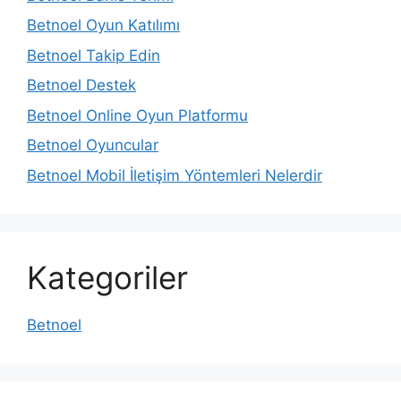
Betnoel Oyun Katılımı
Betnoel Takip Edin
Betnoel Destek
Betnoel Online Oyun Platformu
Betnoel Oyuncular
Betnoel Mobil İletişim Yöntemleri Nelerdir
Kategoriler
Betnoel