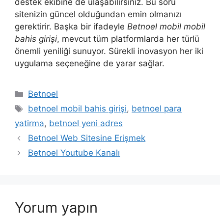
destek ekibine de ulaşabilirsiniz. Bu soru
sitenizin güncel olduğundan emin olmanızı
gerektirir. Başka bir ifadeyle
Betnoel mobil mobil
bahis girişi
, mevcut tüm platformlarda her türlü
önemli yeniliği sunuyor. Sürekli inovasyon her iki
uygulama seçeneğine de yarar sağlar.
Kategoriler
Betnoel
Etiketler
betnoel mobil bahis girişi
,
betnoel para
yatirma
,
betnoel yeni adres
Betnoel Web Sitesine Erişmek
Betnoel Youtube Kanalı
Yorum yapın