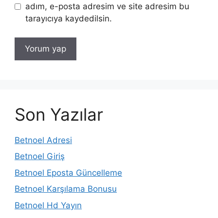
adım, e-posta adresim ve site adresim bu
tarayıcıya kaydedilsin.
Son Yazılar
Betnoel Adresi
Betnoel Giriş
Betnoel Eposta Güncelleme
Betnoel Karşılama Bonusu
Betnoel Hd Yayın