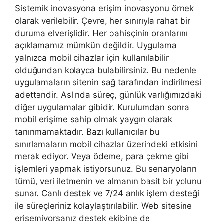
Sistemik inovasyona erişim inovasyonu örnek
olarak verilebilir. Çevre, her sınırıyla rahat bir
duruma elverişlidir. Her bahisçinin oranlarını
açıklamamız mümkün değildir. Uygulama
yalnızca mobil cihazlar için kullanılabilir
olduğundan kolayca bulabilirsiniz. Bu nedenle
uygulamaların sitenin sağ tarafından indirilmesi
adettendir. Aslında süreç, günlük varlığımızdaki
diğer uygulamalar gibidir. Kurulumdan sonra
mobil erişime sahip olmak yaygın olarak
tanınmamaktadır. Bazı kullanıcılar bu
sınırlamaların mobil cihazlar üzerindeki etkisini
merak ediyor. Veya ödeme, para çekme gibi
işlemleri yapmak istiyorsunuz. Bu senaryoların
tümü, veri iletmenin ve almanın basit bir yolunu
sunar. Canlı destek ve 7/24 anlık işlem desteği
ile süreçleriniz kolaylaştırılabilir. Web sitesine
erişemiyorsanız destek ekibine de