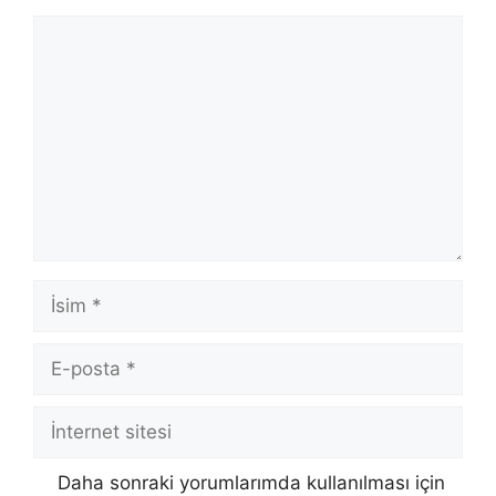
Yorum
İsim
E-
posta
İnternet
sitesi
Daha sonraki yorumlarımda kullanılması için