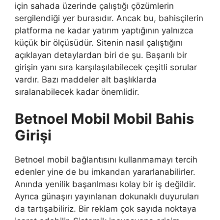
için sahada üzerinde çalıştığı çözümlerin
sergilendiği yer burasıdır. Ancak bu, bahisçilerin
platforma ne kadar yatırım yaptığının yalnızca
küçük bir ölçüsüdür. Sitenin nasıl çalıştığını
açıklayan detaylardan biri de şu. Başarılı bir
girişin yanı sıra karşılaşılabilecek çeşitli sorular
vardır. Bazı maddeler alt başlıklarda
sıralanabilecek kadar önemlidir.
Betnoel Mobil Mobil Bahis
Girişi
Betnoel mobil bağlantısını kullanmamayı tercih
edenler yine de bu imkandan yararlanabilirler.
Anında yenilik başarılması kolay bir iş değildir.
Ayrıca günaşırı yayınlanan dokunaklı duyuruları
da tartışabiliriz. Bir reklam çok sayıda noktaya