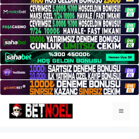
İçeriğe
atla
Menü