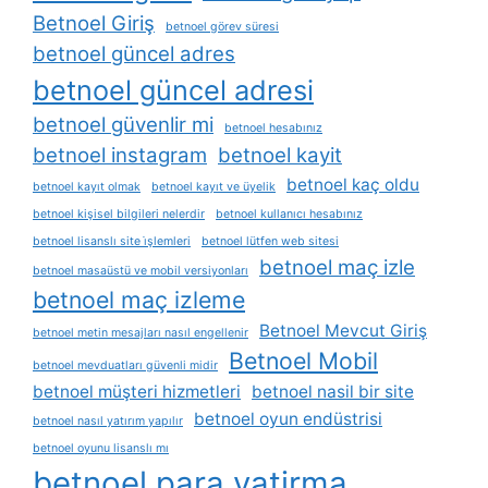
Betnoel Giriş
betnoel görev süresi
betnoel güncel adres
betnoel güncel adresi
betnoel güvenlir mi
betnoel hesabınız
betnoel instagram
betnoel kayit
betnoel kaç oldu
betnoel kayıt olmak
betnoel kayıt ve üyelik
betnoel kişisel bilgileri nelerdir
betnoel kullanıcı hesabınız
betnoel lisanslı site i̇şlemleri
betnoel lütfen web sitesi
betnoel maç izle
betnoel masaüstü ve mobil versiyonları
betnoel maç izleme
Betnoel Mevcut Giriş
betnoel metin mesajları nasıl engellenir
Betnoel Mobil
betnoel mevduatları güvenli midir
betnoel müşteri hizmetleri
betnoel nasil bir site
betnoel oyun endüstrisi
betnoel nasıl yatırım yapılır
betnoel oyunu lisanslı mı
betnoel para yatirma