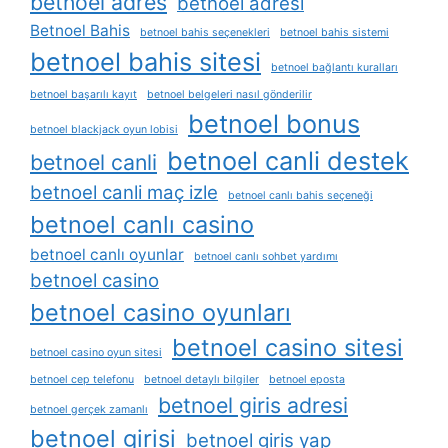
betnoel adres
betnoel adresi
Betnoel Bahis
betnoel bahis seçenekleri
betnoel bahis sistemi
betnoel bahis sitesi
betnoel bağlantı kuralları
betnoel başarılı kayıt
betnoel belgeleri nasıl gönderilir
betnoel bonus
betnoel blackjack oyun lobisi
betnoel canli destek
betnoel canli
betnoel canli maç izle
betnoel canlı bahis seçeneği
betnoel canlı casino
betnoel canlı oyunlar
betnoel canlı sohbet yardımı
betnoel casino
betnoel casino oyunları
betnoel casino sitesi
betnoel casino oyun sitesi
betnoel cep telefonu
betnoel detaylı bilgiler
betnoel eposta
betnoel giris adresi
betnoel gerçek zamanlı
betnoel girisi
betnoel giris yap