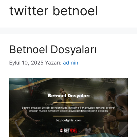
twitter betnoel
Betnoel Dosyaları
Eylül 10, 2025
Yazarı:
admin