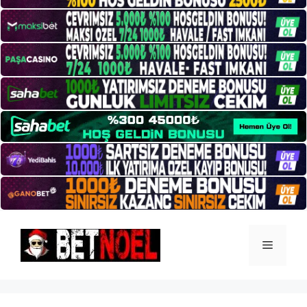
İçeriğe
atla
Menü