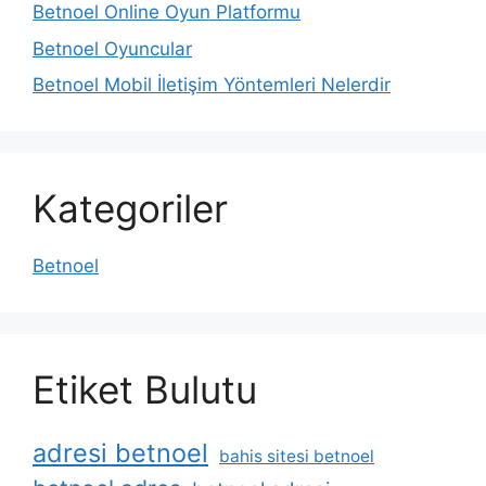
Betnoel Online Oyun Platformu
Betnoel Oyuncular
Betnoel Mobil İletişim Yöntemleri Nelerdir
Kategoriler
Betnoel
Etiket Bulutu
adresi betnoel
bahis sitesi betnoel