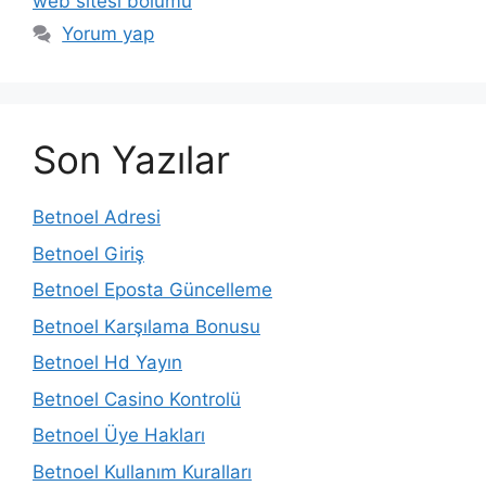
web sitesi bölümü
Yorum yap
Son Yazılar
Betnoel Adresi
Betnoel Giriş
Betnoel Eposta Güncelleme
Betnoel Karşılama Bonusu
Betnoel Hd Yayın
Betnoel Casino Kontrolü
Betnoel Üye Hakları
Betnoel Kullanım Kuralları