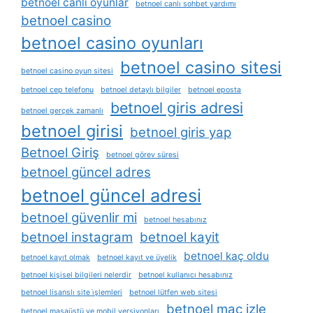
betnoel canlı oyunlar
betnoel canlı sohbet yardımı
betnoel casino
betnoel casino oyunları
betnoel casino sitesi
betnoel casino oyun sitesi
betnoel cep telefonu
betnoel detaylı bilgiler
betnoel eposta
betnoel giris adresi
betnoel gerçek zamanlı
betnoel girisi
betnoel giris yap
Betnoel Giriş
betnoel görev süresi
betnoel güncel adres
betnoel güncel adresi
betnoel güvenlir mi
betnoel hesabınız
betnoel instagram
betnoel kayit
betnoel kaç oldu
betnoel kayıt olmak
betnoel kayıt ve üyelik
betnoel kişisel bilgileri nelerdir
betnoel kullanıcı hesabınız
betnoel lisanslı site i̇şlemleri
betnoel lütfen web sitesi
betnoel maç izle
betnoel masaüstü ve mobil versiyonları