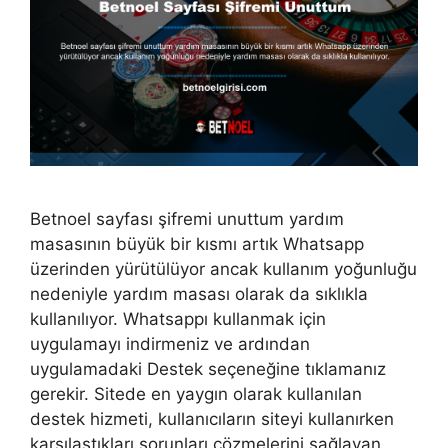
Betnoel sayfası şifremi unuttum yardım
masasının büyük bir kısmı artık Whatsapp
üzerinden yürütülüyor ancak kullanım yoğunluğu
nedeniyle yardım masası olarak da sıklıkla
kullanılıyor. Whatsappı kullanmak için
uygulamayı indirmeniz ve ardından
uygulamadaki Destek seçeneğine tıklamanız
gerekir. Sitede en yaygın olarak kullanılan
destek hizmeti, kullanıcıların siteyi kullanırken
karşılaştıkları sorunları çözmelerini sağlayan