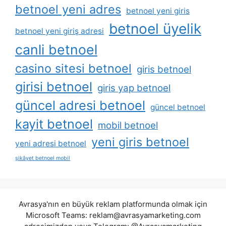
betnoel yeni adres
betnoel yeni giris
betnoel üyelik
betnoel yeni giriş adresi
canli betnoel
casino sitesi betnoel
giris betnoel
girisi betnoel
giris yap betnoel
güncel adresi betnoel
güncel betnoel
kayit betnoel
mobil betnoel
yeni giris betnoel
yeni adresi betnoel
şikâyet betnoel mobil
Avrasya'nın en büyük reklam platformunda olmak için
Microsoft Teams:
reklam@avrasyamarketing.com