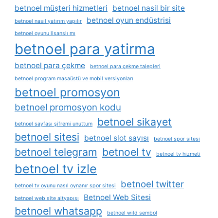
betnoel müşteri hizmetleri
betnoel nasil bir site
betnoel oyun endüstrisi
betnoel nasıl yatırım yapılır
betnoel oyunu lisanslı mı
betnoel para yatirma
betnoel para çekme
betnoel para çekme talepleri
betnoel program masaüstü ve mobil versiyonları
betnoel promosyon
betnoel promosyon kodu
betnoel sikayet
betnoel sayfası şifremi unuttum
betnoel sitesi
betnoel slot sayısı
betnoel spor sitesi
betnoel telegram
betnoel tv
betnoel tv hizmeti
betnoel tv izle
betnoel twitter
betnoel tv oyunu nasıl oynanır spor sitesi
Betnoel Web Sitesi
betnoel web site altyapısı
betnoel whatsapp
betnoel wild sembol