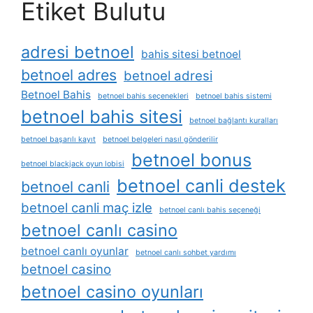
Etiket Bulutu
adresi betnoel
bahis sitesi betnoel
betnoel adres
betnoel adresi
Betnoel Bahis
betnoel bahis seçenekleri
betnoel bahis sistemi
betnoel bahis sitesi
betnoel bağlantı kuralları
betnoel başarılı kayıt
betnoel belgeleri nasıl gönderilir
betnoel bonus
betnoel blackjack oyun lobisi
betnoel canli destek
betnoel canli
betnoel canli maç izle
betnoel canlı bahis seçeneği
betnoel canlı casino
betnoel canlı oyunlar
betnoel canlı sohbet yardımı
betnoel casino
betnoel casino oyunları