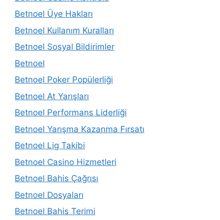
Betnoel Üye Hakları
Betnoel Kullanım Kuralları
Betnoel Sosyal Bildirimler
Betnoel
Betnoel Poker Popülerliği
Betnoel At Yarışları
Betnoel Performans Liderliği
Betnoel Yarışma Kazanma Fırsatı
Betnoel Lig Takibi
Betnoel Casino Hizmetleri
Betnoel Bahis Çağrısı
Betnoel Dosyaları
Betnoel Bahis Terimi