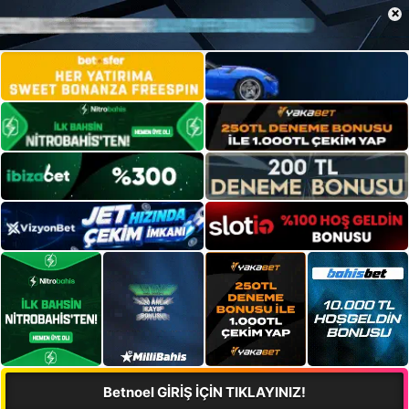
×
Betnoel GİRİŞ İÇİN TIKLAYINIZ!