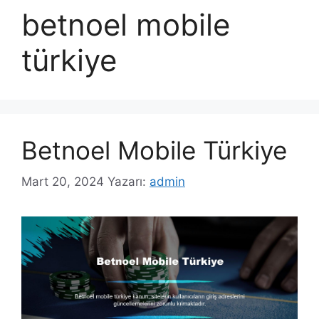
betnoel mobile
türkiye
Betnoel Mobile Türkiye
Mart 20, 2024
Yazarı:
admin