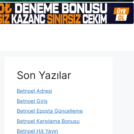
Son Yazılar
Betnoel Adresi
Betnoel Giriş
Betnoel Eposta Güncelleme
Betnoel Karşılama Bonusu
Betnoel Hd Yayın