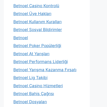
Betnoel Casino Kontrolü
Betnoel Üye Hakları
Betnoel Kullanım Kuralları
Betnoel Sosyal Bildirimler
Betnoel
Betnoel Poker Popülerliği
Betnoel At Yarışları
Betnoel Performans Liderliği
Betnoel Yarışma Kazanma Fırsatı
Betnoel Lig Takibi
Betnoel Casino Hizmetleri
Betnoel Bahis Çağrısı
Betnoel Dosyaları