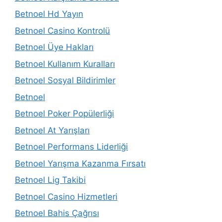
Betnoel Hd Yayın
Betnoel Casino Kontrolü
Betnoel Üye Hakları
Betnoel Kullanım Kuralları
Betnoel Sosyal Bildirimler
Betnoel
Betnoel Poker Popülerliği
Betnoel At Yarışları
Betnoel Performans Liderliği
Betnoel Yarışma Kazanma Fırsatı
Betnoel Lig Takibi
Betnoel Casino Hizmetleri
Betnoel Bahis Çağrısı