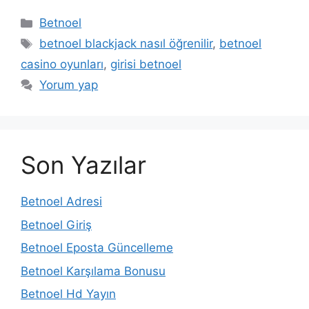
Kategoriler
Betnoel
Etiketler
betnoel blackjack nasıl öğrenilir
,
betnoel
casino oyunları
,
girisi betnoel
Yorum yap
Son Yazılar
Betnoel Adresi
Betnoel Giriş
Betnoel Eposta Güncelleme
Betnoel Karşılama Bonusu
Betnoel Hd Yayın