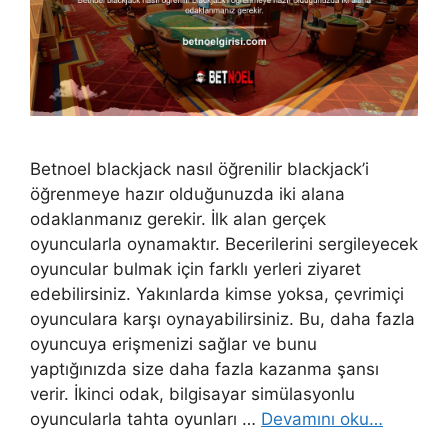
Betnoel blackjack nasıl öğrenilir blackjack’i
öğrenmeye hazır olduğunuzda iki alana
odaklanmanız gerekir. İlk alan gerçek
oyuncularla oynamaktır. Becerilerini sergileyecek
oyuncular bulmak için farklı yerleri ziyaret
edebilirsiniz. Yakınlarda kimse yoksa, çevrimiçi
oyunculara karşı oynayabilirsiniz. Bu, daha fazla
oyuncuya erişmenizi sağlar ve bunu
yaptığınızda size daha fazla kazanma şansı
verir. İkinci odak, bilgisayar simülasyonlu
oyuncularla tahta oyunları …
Devamını oku…