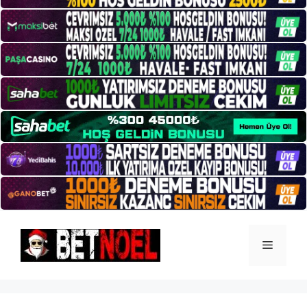
İçeriğe
atla
Menü