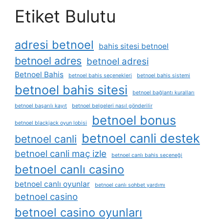
Etiket Bulutu
adresi betnoel
bahis sitesi betnoel
betnoel adres
betnoel adresi
Betnoel Bahis
betnoel bahis seçenekleri
betnoel bahis sistemi
betnoel bahis sitesi
betnoel bağlantı kuralları
betnoel başarılı kayıt
betnoel belgeleri nasıl gönderilir
betnoel bonus
betnoel blackjack oyun lobisi
betnoel canli destek
betnoel canli
betnoel canli maç izle
betnoel canlı bahis seçeneği
betnoel canlı casino
betnoel canlı oyunlar
betnoel canlı sohbet yardımı
betnoel casino
betnoel casino oyunları