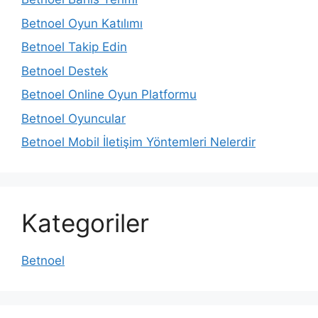
Betnoel Oyun Katılımı
Betnoel Takip Edin
Betnoel Destek
Betnoel Online Oyun Platformu
Betnoel Oyuncular
Betnoel Mobil İletişim Yöntemleri Nelerdir
Kategoriler
Betnoel