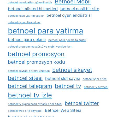
Betnoel Mobil
betnoel mevduatları güvenli midir
betnoel müşteri hizmetleri
betnoel nasil bir site
betnoel oyun endüstrisi
betnoel nasıl yatırım yapılır
betnoel oyunu lisanslı mı
betnoel para yatirma
betnoel para çekme
betnoel para çekme talepleri
betnoel program masaüstü ve mobil versiyonları
betnoel promosyon
betnoel promosyon kodu
betnoel sikayet
betnoel sayfası şifremi unuttum
betnoel sitesi
betnoel slot sayısı
betnoel spor sitesi
betnoel telegram
betnoel tv
betnoel tv hizmeti
betnoel tv izle
betnoel twitter
betnoel tv oyunu nasıl oynanır spor sitesi
Betnoel Web Sitesi
betnoel web site altyapısı