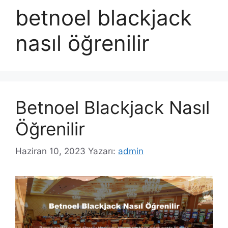
betnoel blackjack
nasıl öğrenilir
Betnoel Blackjack Nasıl
Öğrenilir
Haziran 10, 2023
Yazarı:
admin