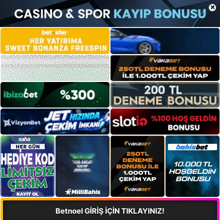
×
Betnoel GİRİŞ İÇİN TIKLAYINIZ!