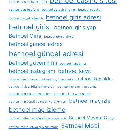
betnoel casino sitesi
betnoel casino oyun sitesi
betnoel cep telefonu
betnoel detaylı bilgiler
betnoel eposta
betnoel giris adresi
betnoel gerçek zamanlı
betnoel girisi
betnoel giris yap
Betnoel Giriş
betnoel görev süresi
betnoel güncel adres
betnoel güncel adresi
betnoel güvenlir mi
betnoel hesabınız
betnoel instagram
betnoel kayit
betnoel kaç oldu
betnoel kayıt olmak
betnoel kayıt ve üyelik
betnoel kişisel bilgileri nelerdir
betnoel kullanıcı hesabınız
betnoel lisanslı site i̇şlemleri
betnoel lütfen web sitesi
betnoel maç izle
betnoel masaüstü ve mobil versiyonları
betnoel maç izleme
Betnoel Mevcut Giriş
betnoel metin mesajları nasıl engellenir
Betnoel Mobil
betnoel mevduatları güvenli midir