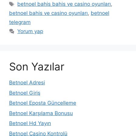
Etiketler
betnoel bahis bahis ve casino oyunları
,
betnoel bahis ve casino oyunları
,
betnoel
telegram
Yorum yap
Son Yazılar
Betnoel Adresi
Betnoel Giriş
Betnoel Eposta Güncelleme
Betnoel Karşılama Bonusu
Betnoel Hd Yayın
Betnoel Casino Kontrolü