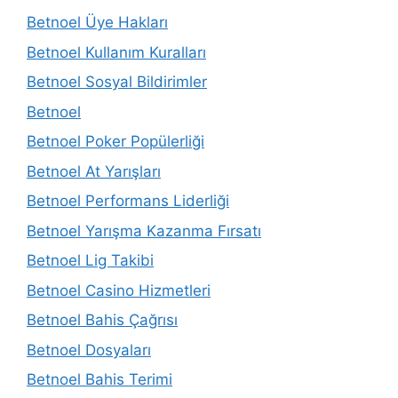
Betnoel Üye Hakları
Betnoel Kullanım Kuralları
Betnoel Sosyal Bildirimler
Betnoel
Betnoel Poker Popülerliği
Betnoel At Yarışları
Betnoel Performans Liderliği
Betnoel Yarışma Kazanma Fırsatı
Betnoel Lig Takibi
Betnoel Casino Hizmetleri
Betnoel Bahis Çağrısı
Betnoel Dosyaları
Betnoel Bahis Terimi