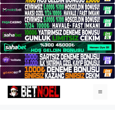
İçeriğe
atla
Menü