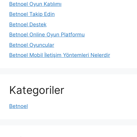
Betnoel Oyun Katılımı
Betnoel Takip Edin
Betnoel Destek
Betnoel Online Oyun Platformu
Betnoel Oyuncular
Betnoel Mobil İletişim Yöntemleri Nelerdir
Kategoriler
Betnoel