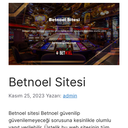
Betnoel Sitesi
Kasım 25, 2023
Yazarı:
admin
Betnoel sitesi Betnoel güvenilip
güvenilemeyeceği sorusuna kesinlikle olumlu
yanıt verilebilir. Üstelik bu web sitesinin tüm