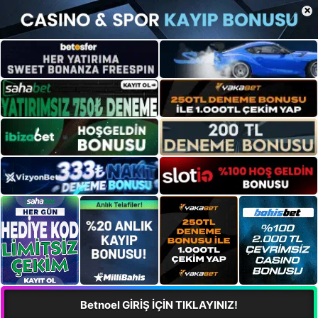
×
Betnoel GİRİŞ İÇİN TIKLAYINIZ!