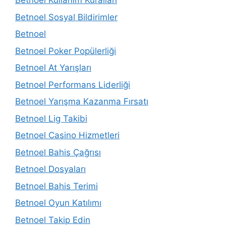
Betnoel Kullanım Kuralları
Betnoel Sosyal Bildirimler
Betnoel
Betnoel Poker Popülerliği
Betnoel At Yarışları
Betnoel Performans Liderliği
Betnoel Yarışma Kazanma Fırsatı
Betnoel Lig Takibi
Betnoel Casino Hizmetleri
Betnoel Bahis Çağrısı
Betnoel Dosyaları
Betnoel Bahis Terimi
Betnoel Oyun Katılımı
Betnoel Takip Edin