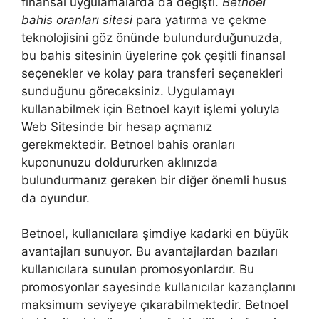
finansal uygulamalarda da değişti.
Betnoel
bahis oranları sitesi
para yatırma ve çekme
teknolojisini göz önünde bulundurduğunuzda,
bu bahis sitesinin üyelerine çok çeşitli finansal
seçenekler ve kolay para transferi seçenekleri
sunduğunu göreceksiniz. Uygulamayı
kullanabilmek için Betnoel kayıt işlemi yoluyla
Web Sitesinde bir hesap açmanız
gerekmektedir. Betnoel bahis oranları
kuponunuzu doldururken aklınızda
bulundurmanız gereken bir diğer önemli husus
da oyundur.
Betnoel, kullanıcılara şimdiye kadarki en büyük
avantajları sunuyor. Bu avantajlardan bazıları
kullanıcılara sunulan promosyonlardır. Bu
promosyonlar sayesinde kullanıcılar kazançlarını
maksimum seviyeye çıkarabilmektedir. Betnoel