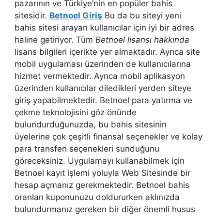
pazarının ve Türkiye’nin en popüler bahis
sitesidir.
Betnoel Giriş
Bu da bu siteyi yeni
bahis sitesi arayan kullanıcılar için iyi bir adres
haline getiriyor. Tüm
Betnoel lisansı hakkında
lisans bilgileri içerikte yer almaktadır. Ayrıca site
mobil uygulaması üzerinden de kullanıcılarına
hizmet vermektedir. Ayrıca mobil aplikasyon
üzerinden kullanıcılar diledikleri yerden siteye
giriş yapabilmektedir. Betnoel para yatırma ve
çekme teknolojisini göz önünde
bulundurduğunuzda, bu bahis sitesinin
üyelerine çok çeşitli finansal seçenekler ve kolay
para transferi seçenekleri sunduğunu
göreceksiniz. Uygulamayı kullanabilmek için
Betnoel kayıt işlemi yoluyla Web Sitesinde bir
hesap açmanız gerekmektedir. Betnoel bahis
oranları kuponunuzu doldururken aklınızda
bulundurmanız gereken bir diğer önemli husus