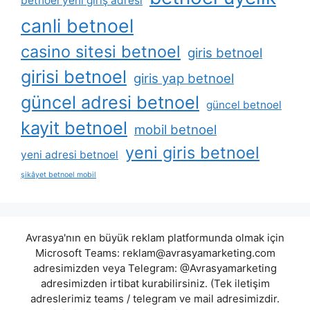
betnoel yeni giriş adresi
canli betnoel
casino sitesi betnoel
giris betnoel
girisi betnoel
giris yap betnoel
güncel adresi betnoel
güncel betnoel
kayit betnoel
mobil betnoel
yeni giris betnoel
yeni adresi betnoel
şikâyet betnoel mobil
Avrasya'nın en büyük reklam platformunda olmak için
Microsoft Teams:
reklam@avrasyamarketing.com
adresimizden veya Telegram: @Avrasyamarketing
adresimizden irtibat kurabilirsiniz. (Tek iletişim
adreslerimiz teams / telegram ve mail adresimizdir.