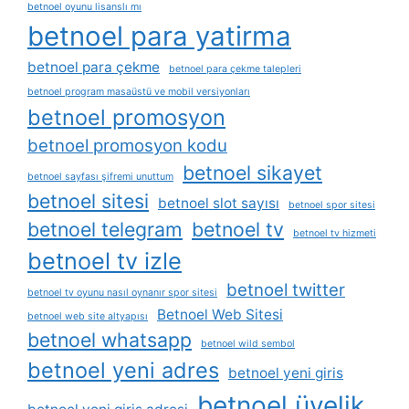
betnoel oyunu lisanslı mı
betnoel para yatirma
betnoel para çekme
betnoel para çekme talepleri
betnoel program masaüstü ve mobil versiyonları
betnoel promosyon
betnoel promosyon kodu
betnoel sikayet
betnoel sayfası şifremi unuttum
betnoel sitesi
betnoel slot sayısı
betnoel spor sitesi
betnoel telegram
betnoel tv
betnoel tv hizmeti
betnoel tv izle
betnoel twitter
betnoel tv oyunu nasıl oynanır spor sitesi
Betnoel Web Sitesi
betnoel web site altyapısı
betnoel whatsapp
betnoel wild sembol
betnoel yeni adres
betnoel yeni giris
betnoel üyelik