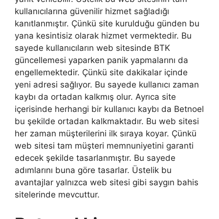
kullanıcılarına güvenilir hizmet sağladığı
kanıtlanmıştır. Çünkü site kurulduğu günden bu
yana kesintisiz olarak hizmet vermektedir. Bu
sayede kullanıcıların web sitesinde BTK
güncellemesi yaparken panik yapmalarını da
engellemektedir. Çünkü site dakikalar içinde
yeni adresi sağlıyor. Bu sayede kullanıcı zaman
kaybı da ortadan kalkmış olur. Ayrıca site
içerisinde herhangi bir kullanıcı kaybı da Betnoel
bu şekilde ortadan kalkmaktadır. Bu web sitesi
her zaman müşterilerini ilk sıraya koyar. Çünkü
web sitesi tam müşteri memnuniyetini garanti
edecek şekilde tasarlanmıştır. Bu sayede
adımlarını buna göre tasarlar. Üstelik bu
avantajlar yalnızca web sitesi gibi saygın bahis
sitelerinde mevcuttur.