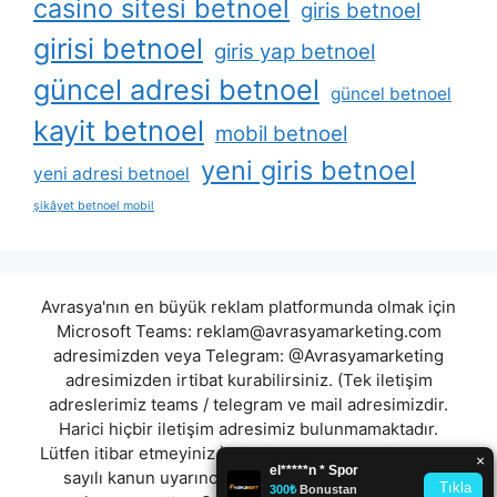
casino sitesi betnoel
giris betnoel
girisi betnoel
giris yap betnoel
güncel adresi betnoel
güncel betnoel
kayit betnoel
mobil betnoel
yeni giris betnoel
yeni adresi betnoel
şikâyet betnoel mobil
Avrasya'nın en büyük reklam platformunda olmak için
Microsoft Teams:
reklam@avrasyamarketing.com
adresimizden veya Telegram: @Avrasyamarketing
adresimizden irtibat kurabilirsiniz. (Tek iletişim
adreslerimiz teams / telegram ve mail adresimizdir.
Harici hiçbir iletişim adresimiz bulunmamaktadır.
Lütfen itibar etmeyiniz.) Türkiye yasalarına göre 7258
sayılı kanun uyarınca yasa dışı bahis oynamanın