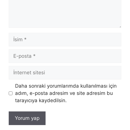
İsim
E-
posta
İnternet
sitesi
Daha sonraki yorumlarımda kullanılması için
adım, e-posta adresim ve site adresim bu
tarayıcıya kaydedilsin.