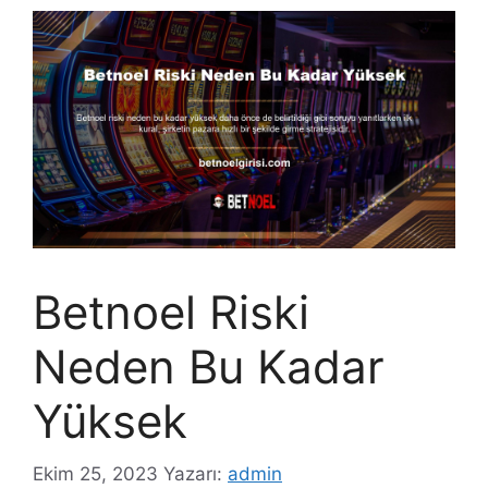
Betnoel Riski
Neden Bu Kadar
Yüksek
Ekim 25, 2023
Yazarı:
admin