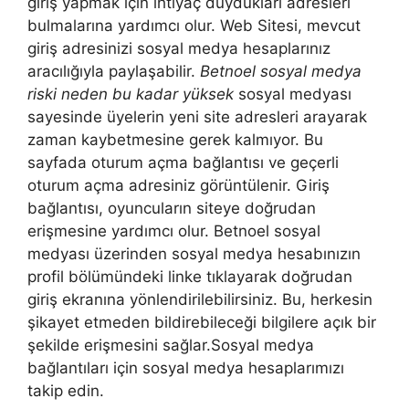
giriş yapmak için ihtiyaç duydukları adresleri
bulmalarına yardımcı olur. Web Sitesi, mevcut
giriş adresinizi sosyal medya hesaplarınız
aracılığıyla paylaşabilir.
Betnoel sosyal medya
riski neden bu kadar yüksek
sosyal medyası
sayesinde üyelerin yeni site adresleri arayarak
zaman kaybetmesine gerek kalmıyor. Bu
sayfada oturum açma bağlantısı ve geçerli
oturum açma adresiniz görüntülenir. Giriş
bağlantısı, oyuncuların siteye doğrudan
erişmesine yardımcı olur. Betnoel sosyal
medyası üzerinden sosyal medya hesabınızın
profil bölümündeki linke tıklayarak doğrudan
giriş ekranına yönlendirilebilirsiniz. Bu, herkesin
şikayet etmeden bildirebileceği bilgilere açık bir
şekilde erişmesini sağlar.Sosyal medya
bağlantıları için sosyal medya hesaplarımızı
takip edin.