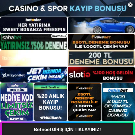
×
Betnoel GİRİŞ İÇİN TIKLAYINIZ!