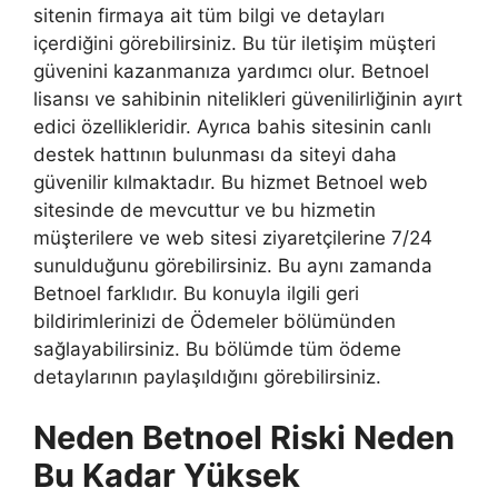
sitenin firmaya ait tüm bilgi ve detayları
içerdiğini görebilirsiniz. Bu tür iletişim müşteri
güvenini kazanmanıza yardımcı olur. Betnoel
lisansı ve sahibinin nitelikleri güvenilirliğinin ayırt
edici özellikleridir. Ayrıca bahis sitesinin canlı
destek hattının bulunması da siteyi daha
güvenilir kılmaktadır. Bu hizmet Betnoel web
sitesinde de mevcuttur ve bu hizmetin
müşterilere ve web sitesi ziyaretçilerine 7/24
sunulduğunu görebilirsiniz. Bu aynı zamanda
Betnoel farklıdır. Bu konuyla ilgili geri
bildirimlerinizi de Ödemeler bölümünden
sağlayabilirsiniz. Bu bölümde tüm ödeme
detaylarının paylaşıldığını görebilirsiniz.
Neden Betnoel Riski Neden
Bu Kadar Yüksek