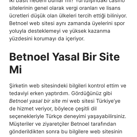
iki basit nedeni bunlar mı? Yurtdışındaki casino
sitelerinin genel olarak vergi oranları ve lisans
ücretleri düşük olan ülkeleri tercih ettiği biliniyor.
Betnoel web sitesi aynı zamanda üyelerini spor
yoluyla desteklemeyi ve yüksek kazanma
yüzdesini korumayı da içeriyor.
Betnoel Yasal Bir Site
Mi
Şirketin web sitesindeki bilgileri kontrol ettim ve
tedaviyi erken yaptırdım. Gördüğünüz gibi
Betnoel yasal bir site mi
web sitesi Türkiye’ye
de hizmet veriyor, böylece çeşitli dil
seçenekleriyle Türkçe deneyimi yaşayabilirsiniz.
Müşteriler ve ziyaretçiler Betnoel tarafından
gönderildikten sonra bu bilgilere web sitesinin