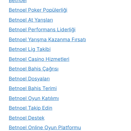
Betnoel
Betnoel Poker Popülerliği
Betnoel At Yarışları
Betnoel Performans Liderliği
Betnoel Yarışma Kazanma Fırsatı
Betnoel Lig Takibi
Betnoel Casino Hizmetleri
Betnoel Bahis Çağrısı
Betnoel Dosyaları
Betnoel Bahis Terimi
Betnoel Oyun Katılımı
Betnoel Takip Edin
Betnoel Destek
Betnoel Online Oyun Platformu