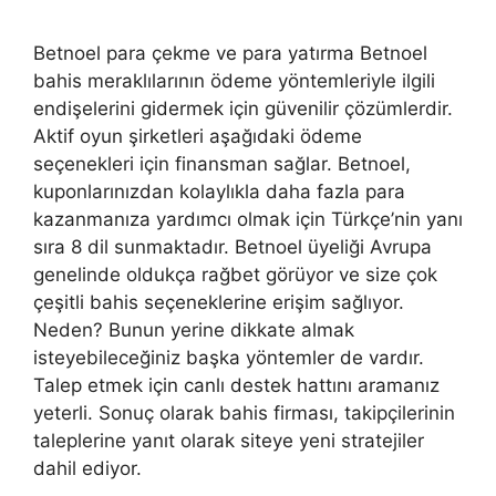
Betnoel para çekme ve para yatırma Betnoel
bahis meraklılarının ödeme yöntemleriyle ilgili
endişelerini gidermek için güvenilir çözümlerdir.
Aktif oyun şirketleri aşağıdaki ödeme
seçenekleri için finansman sağlar. Betnoel,
kuponlarınızdan kolaylıkla daha fazla para
kazanmanıza yardımcı olmak için Türkçe’nin yanı
sıra 8 dil sunmaktadır. Betnoel üyeliği Avrupa
genelinde oldukça rağbet görüyor ve size çok
çeşitli bahis seçeneklerine erişim sağlıyor.
Neden? Bunun yerine dikkate almak
isteyebileceğiniz başka yöntemler de vardır.
Talep etmek için canlı destek hattını aramanız
yeterli. Sonuç olarak bahis firması, takipçilerinin
taleplerine yanıt olarak siteye yeni stratejiler
dahil ediyor.