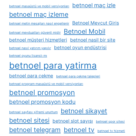
betnoel maç izle
betnoel masaüstü ve mobil versiyonları
betnoel maç izleme
Betnoel Mevcut Giriş
betnoel metin mesajları nasıl engellenir
Betnoel Mobil
betnoel mevduatları güvenli midir
betnoel müşteri hizmetleri
betnoel nasil bir site
betnoel oyun endüstrisi
betnoel nasıl yatırım yapılır
betnoel oyunu lisanslı mı
betnoel para yatirma
betnoel para çekme
betnoel para çekme talepleri
betnoel program masaüstü ve mobil versiyonları
betnoel promosyon
betnoel promosyon kodu
betnoel sikayet
betnoel sayfası şifremi unuttum
betnoel sitesi
betnoel slot sayısı
betnoel spor sitesi
betnoel telegram
betnoel tv
betnoel tv hizmeti