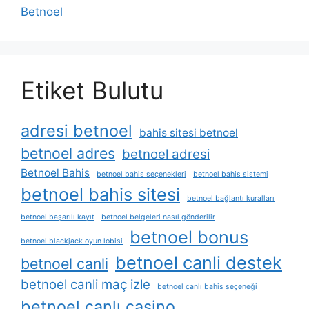
Betnoel
Etiket Bulutu
adresi betnoel
bahis sitesi betnoel
betnoel adres
betnoel adresi
Betnoel Bahis
betnoel bahis seçenekleri
betnoel bahis sistemi
betnoel bahis sitesi
betnoel bağlantı kuralları
betnoel başarılı kayıt
betnoel belgeleri nasıl gönderilir
betnoel bonus
betnoel blackjack oyun lobisi
betnoel canli destek
betnoel canli
betnoel canli maç izle
betnoel canlı bahis seçeneği
betnoel canlı casino