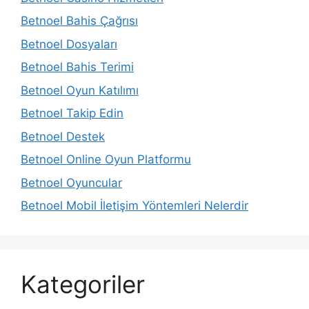
Betnoel Bahis Çağrısı
Betnoel Dosyaları
Betnoel Bahis Terimi
Betnoel Oyun Katılımı
Betnoel Takip Edin
Betnoel Destek
Betnoel Online Oyun Platformu
Betnoel Oyuncular
Betnoel Mobil İletişim Yöntemleri Nelerdir
Kategoriler