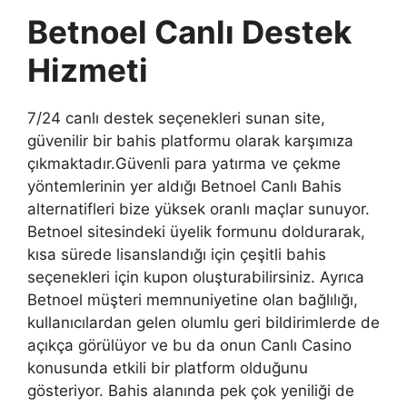
Betnoel Canlı Destek
Hizmeti
7/24 canlı destek seçenekleri sunan site,
güvenilir bir bahis platformu olarak karşımıza
çıkmaktadır.Güvenli para yatırma ve çekme
yöntemlerinin yer aldığı Betnoel Canlı Bahis
alternatifleri bize yüksek oranlı maçlar sunuyor.
Betnoel sitesindeki üyelik formunu doldurarak,
kısa sürede lisanslandığı için çeşitli bahis
seçenekleri için kupon oluşturabilirsiniz. Ayrıca
Betnoel müşteri memnuniyetine olan bağlılığı,
kullanıcılardan gelen olumlu geri bildirimlerde de
açıkça görülüyor ve bu da onun Canlı Casino
konusunda etkili bir platform olduğunu
gösteriyor. Bahis alanında pek çok yeniliği de