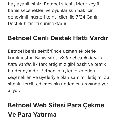
başlayabilirsiniz. Betnoel sitesi sizlere keyifli
bahis seçenekleri ve oyunlar sunmak için
deneyimli müşteri temsilcileri ile 7/24 Canlı
Destek hizmeti sunmaktadır.
Betnoel Canlı Destek Hattı Vardır
Betnoel bahis sektöründe uzman ekiplerle
kurulmuştur. Bahis sitesi
Betnoel canlı destek
hattı vardır
, ilk fark ettiğimiz gibi basit ve pratik
bir deneyimdir. Betnoel müşteri hizmetleri
seçenekleri ve üyeleriyle olan samimi iletişimi bu
sitenin tercih edilmesinin nedenleri arasında yer
alıyor.
Betnoel Web Sitesi Para Çekme
Ve Para Yatırma