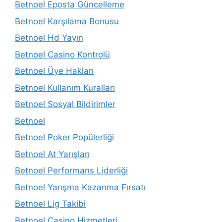
Betnoel Eposta Güncelleme
Betnoel Karşılama Bonusu
Betnoel Hd Yayın
Betnoel Casino Kontrolü
Betnoel Üye Hakları
Betnoel Kullanım Kuralları
Betnoel Sosyal Bildirimler
Betnoel
Betnoel Poker Popülerliği
Betnoel At Yarışları
Betnoel Performans Liderliği
Betnoel Yarışma Kazanma Fırsatı
Betnoel Lig Takibi
Betnoel Casino Hizmetleri