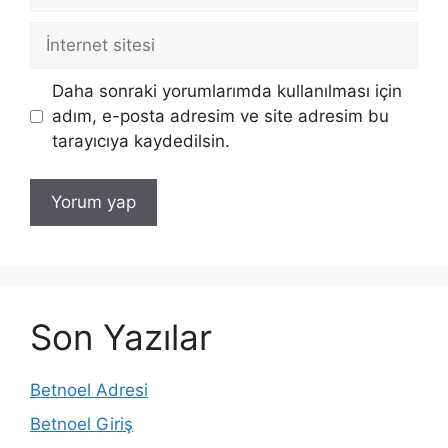
posta
İnternet
sitesi
Daha sonraki yorumlarımda kullanılması için
adım, e-posta adresim ve site adresim bu
tarayıcıya kaydedilsin.
Son Yazılar
Betnoel Adresi
Betnoel Giriş