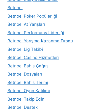
Betnoel
Betnoel Poker Popülerliği
Betnoel At Yarışları
Betnoel Performans Liderliği
Betnoel Yarışma Kazanma Fırsatı
Betnoel Lig Takibi
Betnoel Casino Hizmetleri
Betnoel Bahis Çağrısı
Betnoel Dosyaları
Betnoel Bahis Terimi
Betnoel Oyun Katılımı
Betnoel Takip Edin
Betnoel Destek