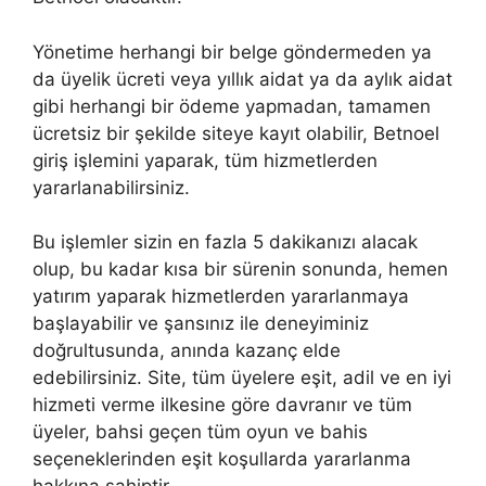
Yönetime herhangi bir belge göndermeden ya
da üyelik ücreti veya yıllık aidat ya da aylık aidat
gibi herhangi bir ödeme yapmadan, tamamen
ücretsiz bir şekilde siteye kayıt olabilir, Betnoel
giriş işlemini yaparak, tüm hizmetlerden
yararlanabilirsiniz.
Bu işlemler sizin en fazla 5 dakikanızı alacak
olup, bu kadar kısa bir sürenin sonunda, hemen
yatırım yaparak hizmetlerden yararlanmaya
başlayabilir ve şansınız ile deneyiminiz
doğrultusunda, anında kazanç elde
edebilirsiniz. Site, tüm üyelere eşit, adil ve en iyi
hizmeti verme ilkesine göre davranır ve tüm
üyeler, bahsi geçen tüm oyun ve bahis
seçeneklerinden eşit koşullarda yararlanma