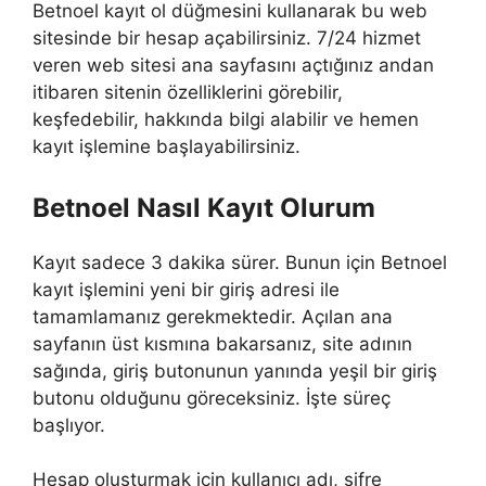
Betnoel kayıt ol düğmesini kullanarak bu web
sitesinde bir hesap açabilirsiniz. 7/24 hizmet
veren web sitesi ana sayfasını açtığınız andan
itibaren sitenin özelliklerini görebilir,
keşfedebilir, hakkında bilgi alabilir ve hemen
kayıt işlemine başlayabilirsiniz.
Betnoel Nasıl Kayıt Olurum
Kayıt sadece 3 dakika sürer. Bunun için Betnoel
kayıt işlemini yeni bir giriş adresi ile
tamamlamanız gerekmektedir. Açılan ana
sayfanın üst kısmına bakarsanız, site adının
sağında, giriş butonunun yanında yeşil bir giriş
butonu olduğunu göreceksiniz. İşte süreç
başlıyor.
Hesap oluşturmak için kullanıcı adı, şifre