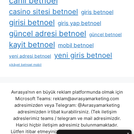
canli betnoel
casino sitesi betnoel
giris betnoel
girisi betnoel
giris yap betnoel
güncel adresi betnoel
güncel betnoel
kayit betnoel
mobil betnoel
yeni giris betnoel
yeni adresi betnoel
şikâyet betnoel mobil
Avrasya'nın en büyük reklam platformunda olmak için
Microsoft Teams:
reklam@avrasyamarketing.com
adresimizden veya Telegram: @Avrasyamarketing
adresimizden irtibat kurabilirsiniz. (Tek iletişim
adreslerimiz teams / telegram ve mail adresimizdir.
Harici hiçbir iletişim adresimiz bulunmamaktadır.
Lütfen itibar etmeyiniz.) Türkiye yasalarına göre 7258