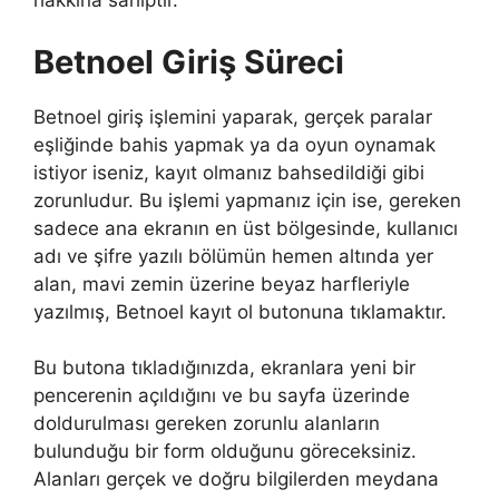
hakkına sahiptir.
Betnoel Giriş Süreci
Betnoel giriş işlemini yaparak, gerçek paralar
eşliğinde bahis yapmak ya da oyun oynamak
istiyor iseniz, kayıt olmanız bahsedildiği gibi
zorunludur. Bu işlemi yapmanız için ise, gereken
sadece ana ekranın en üst bölgesinde, kullanıcı
adı ve şifre yazılı bölümün hemen altında yer
alan, mavi zemin üzerine beyaz harfleriyle
yazılmış, Betnoel kayıt ol butonuna tıklamaktır.
Bu butona tıkladığınızda, ekranlara yeni bir
pencerenin açıldığını ve bu sayfa üzerinde
doldurulması gereken zorunlu alanların
bulunduğu bir form olduğunu göreceksiniz.
Alanları gerçek ve doğru bilgilerden meydana