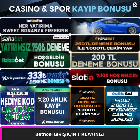
×
Betnoel GİRİŞ İÇİN TIKLAYINIZ!