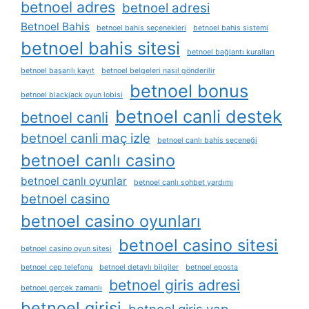
betnoel adres
betnoel adresi
Betnoel Bahis
betnoel bahis seçenekleri
betnoel bahis sistemi
betnoel bahis sitesi
betnoel bağlantı kuralları
betnoel başarılı kayıt
betnoel belgeleri nasıl gönderilir
betnoel bonus
betnoel blackjack oyun lobisi
betnoel canli destek
betnoel canli
betnoel canli maç izle
betnoel canlı bahis seçeneği
betnoel canlı casino
betnoel canlı oyunlar
betnoel canlı sohbet yardımı
betnoel casino
betnoel casino oyunları
betnoel casino sitesi
betnoel casino oyun sitesi
betnoel cep telefonu
betnoel detaylı bilgiler
betnoel eposta
betnoel giris adresi
betnoel gerçek zamanlı
betnoel girisi