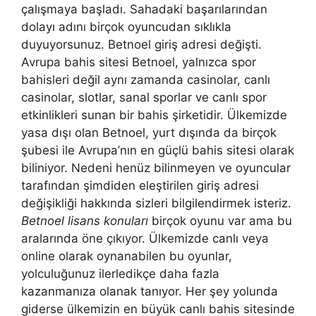
çalışmaya başladı. Sahadaki başarılarından
dolayı adını birçok oyuncudan sıklıkla
duyuyorsunuz. Betnoel giriş adresi değişti.
Avrupa bahis sitesi Betnoel, yalnızca spor
bahisleri değil aynı zamanda casinolar, canlı
casinolar, slotlar, sanal sporlar ve canlı spor
etkinlikleri sunan bir bahis şirketidir. Ülkemizde
yasa dışı olan Betnoel, yurt dışında da birçok
şubesi ile Avrupa’nın en güçlü bahis sitesi olarak
biliniyor. Nedeni henüz bilinmeyen ve oyuncular
tarafından şimdiden eleştirilen giriş adresi
değişikliği hakkında sizleri bilgilendirmek isteriz.
Betnoel lisans konuları
birçok oyunu var ama bu
aralarında öne çıkıyor. Ülkemizde canlı veya
online olarak oynanabilen bu oyunlar,
yolculuğunuz ilerledikçe daha fazla
kazanmanıza olanak tanıyor. Her şey yolunda
giderse ülkemizin en büyük canlı bahis sitesinde