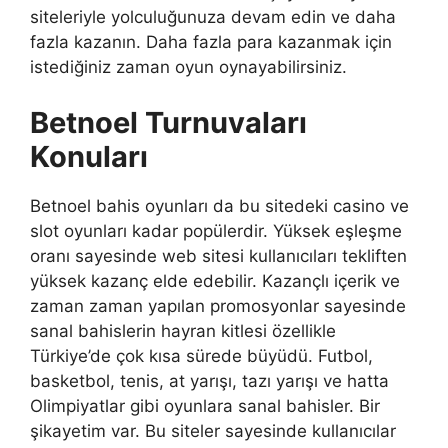
siteleriyle yolculuğunuza devam edin ve daha
fazla kazanın. Daha fazla para kazanmak için
istediğiniz zaman oyun oynayabilirsiniz.
Betnoel Turnuvaları
Konuları
Betnoel bahis oyunları da bu sitedeki casino ve
slot oyunları kadar popülerdir. Yüksek eşleşme
oranı sayesinde web sitesi kullanıcıları tekliften
yüksek kazanç elde edebilir. Kazançlı içerik ve
zaman zaman yapılan promosyonlar sayesinde
sanal bahislerin hayran kitlesi özellikle
Türkiye’de çok kısa sürede büyüdü. Futbol, ​​
basketbol, ​​tenis, at yarışı, tazı yarışı ve hatta
Olimpiyatlar gibi oyunlara sanal bahisler. Bir
şikayetim var. Bu siteler sayesinde kullanıcılar