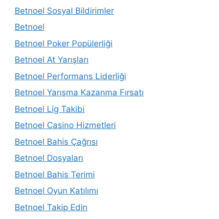
Betnoel Sosyal Bildirimler
Betnoel
Betnoel Poker Popülerliği
Betnoel At Yarışları
Betnoel Performans Liderliği
Betnoel Yarışma Kazanma Fırsatı
Betnoel Lig Takibi
Betnoel Casino Hizmetleri
Betnoel Bahis Çağrısı
Betnoel Dosyaları
Betnoel Bahis Terimi
Betnoel Oyun Katılımı
Betnoel Takip Edin