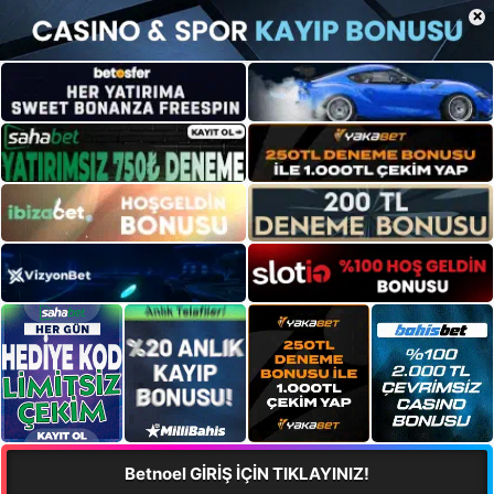
×
Betnoel GİRİŞ İÇİN TIKLAYINIZ!