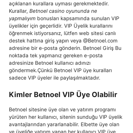
açıklanan kurallara uyması gerekmektedir.
Kurallar,
Betnoel casino oyununda ne
yapmalıyım
bonusları kapsamında sunulan VIP
üyelikler için geçerlidir. VIP Üyelik kurallarını
öğrenmek istiyorsanız, lütfen web sitesi canlı
destek hattına giriş yapın veya @Betnoel.com
adresine bir e-posta gönderin. Betnoel Giriş Bu
noktada tek yapmanız gereken e-posta
adresinize Betnoel kullanıcı adınızı
göndermek.Çünkü Betnoel VIP üye kuralları
sadece VIP üyeler ile paylaşılmaktadır.
Kimler Betnoel VIP Üye Olabilir
Betnoel sitesine üye olan ve yatırım programı
yürüten her kullanıcı, sitenin sunduğu VIP üyelik
avantajlarından yararlanabilir. Elbette üye olan
ve üyeliğe yatırım yapan her kullanıcı VIP üye