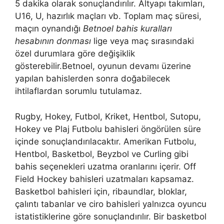
5 dakika olarak sonuçlandırılır. Altyapı takımları,
U16, U, hazırlık maçları vb. Toplam maç süresi,
maçın oynandığı
Betnoel bahis kuralları
hesabının donması
lige veya maç sırasındaki
özel durumlara göre değişiklik
gösterebilir.Betnoel, oyunun devamı üzerine
yapılan bahislerden sonra doğabilecek
ihtilaflardan sorumlu tutulamaz.
Rugby, Hokey, Futbol, Kriket, Hentbol, ​​Sutopu,
Hokey ve Plaj Futbolu bahisleri öngörülen süre
içinde sonuçlandırılacaktır. Amerikan Futbolu,
Hentbol, ​​Basketbol, ​​Beyzbol ve Curling gibi
bahis seçenekleri uzatma oranlarını içerir. Off
Field Hockey bahisleri uzatmaları kapsamaz.
Basketbol bahisleri için, ribaundlar, bloklar,
çalıntı tabanlar ve ciro bahisleri yalnızca oyuncu
istatistiklerine göre sonuçlandırılır. Bir basketbol