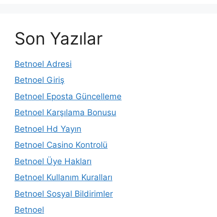
Son Yazılar
Betnoel Adresi
Betnoel Giriş
Betnoel Eposta Güncelleme
Betnoel Karşılama Bonusu
Betnoel Hd Yayın
Betnoel Casino Kontrolü
Betnoel Üye Hakları
Betnoel Kullanım Kuralları
Betnoel Sosyal Bildirimler
Betnoel