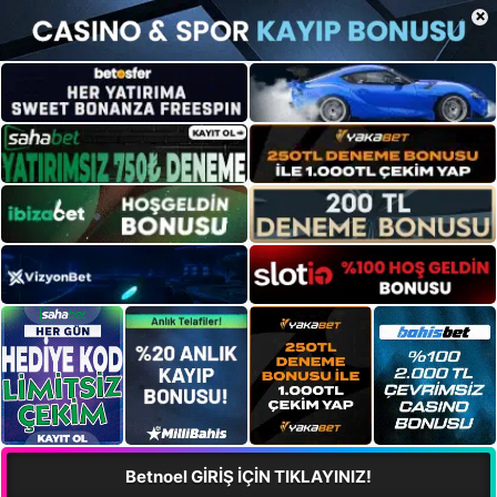
×
Betnoel GİRİŞ İÇİN TIKLAYINIZ!