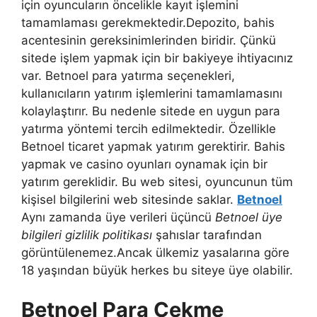
için oyuncuların öncelikle kayıt işlemini
tamamlaması gerekmektedir.Depozito, bahis
acentesinin gereksinimlerinden biridir. Çünkü
sitede işlem yapmak için bir bakiyeye ihtiyacınız
var. Betnoel para yatırma seçenekleri,
kullanıcıların yatırım işlemlerini tamamlamasını
kolaylaştırır. Bu nedenle sitede en uygun para
yatırma yöntemi tercih edilmektedir. Özellikle
Betnoel ticaret yapmak yatırım gerektirir. Bahis
yapmak ve casino oyunları oynamak için bir
yatırım gereklidir. Bu web sitesi, oyuncunun tüm
kişisel bilgilerini web sitesinde saklar.
Betnoel
Aynı zamanda üye verileri üçüncü
Betnoel üye
bilgileri gizlilik politikası
şahıslar tarafından
görüntülenemez.Ancak ülkemiz yasalarına göre
18 yaşından büyük herkes bu siteye üye olabilir.
Betnoel Para Çekme