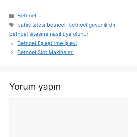
Kategoriler
Betnoel
Etiketler
bahis sitesi betnoel
,
betnoel güvenilirdir
,
betnoel sitesine nasıl üye olunur
Betnoel Eşleştirme İşlevi
Betnoel Slot Makineleri
Yorum yapın
Yorum