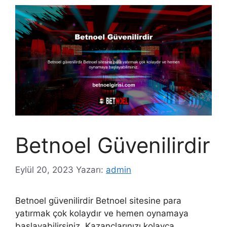
Betnoel Güvenilirdir
Eylül 20, 2023
Yazarı:
admin
Betnoel güvenilirdir Betnoel sitesine para
yatırmak çok kolaydır ve hemen oynamaya
başlayabilirsiniz. Kazançlarınızı kolayca