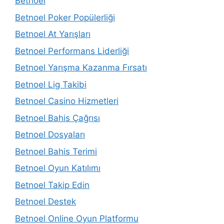
Betnoel
Betnoel Poker Popülerliği
Betnoel At Yarışları
Betnoel Performans Liderliği
Betnoel Yarışma Kazanma Fırsatı
Betnoel Lig Takibi
Betnoel Casino Hizmetleri
Betnoel Bahis Çağrısı
Betnoel Dosyaları
Betnoel Bahis Terimi
Betnoel Oyun Katılımı
Betnoel Takip Edin
Betnoel Destek
Betnoel Online Oyun Platformu