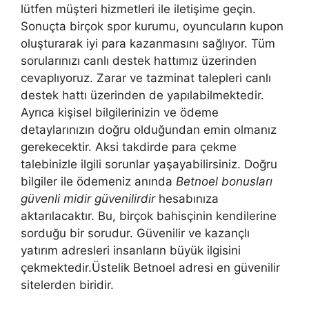
lütfen müşteri hizmetleri ile iletişime geçin.
Sonuçta birçok spor kurumu, oyuncuların kupon
oluşturarak iyi para kazanmasını sağlıyor. Tüm
sorularınızı canlı destek hattımız üzerinden
cevaplıyoruz. Zarar ve tazminat talepleri canlı
destek hattı üzerinden de yapılabilmektedir.
Ayrıca kişisel bilgilerinizin ve ödeme
detaylarınızın doğru olduğundan emin olmanız
gerekecektir. Aksi takdirde para çekme
talebinizle ilgili sorunlar yaşayabilirsiniz. Doğru
bilgiler ile ödemeniz anında
Betnoel bonusları
güvenli midir güvenilirdir
hesabınıza
aktarılacaktır. Bu, birçok bahisçinin kendilerine
sorduğu bir sorudur. Güvenilir ve kazançlı
yatırım adresleri insanların büyük ilgisini
çekmektedir.Üstelik Betnoel adresi en güvenilir
sitelerden biridir.