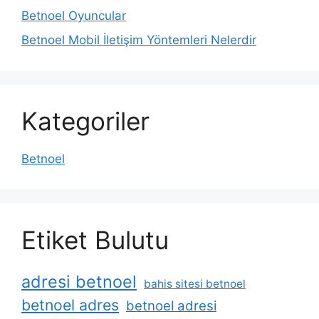
Betnoel Oyuncular
Betnoel Mobil İletişim Yöntemleri Nelerdir
Kategoriler
Betnoel
Etiket Bulutu
adresi betnoel
bahis sitesi betnoel
betnoel adres
betnoel adresi